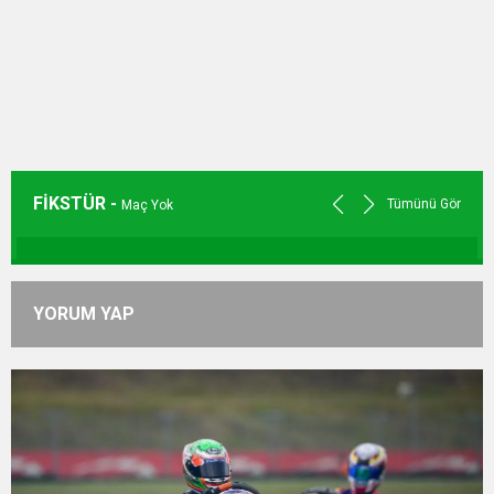
FİKSTÜR -
Tümünü Gör
Maç Yok
YORUM YAP