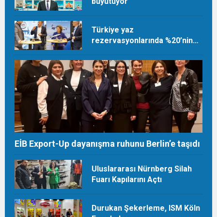
büyütüyor
Türkiye yaz
rezervasyonlarında %20’nin
üzerinde artış
EİB Export-Up dayanışma ruhunu Berlin’e taşıdı
Uluslararası Nürnberg Silah
Fuarı Kapılarını Açtı
Durukan Şekerleme, ISM Köln