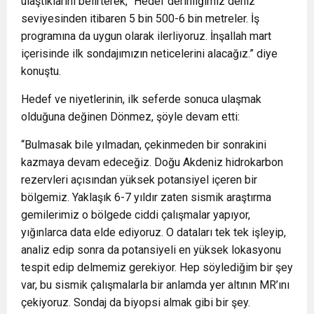
ulaştıklarını belirterek, “Hedef derinliğimiz deniz
seviyesinden itibaren 5 bin 500-6 bin metreler. İş
programına da uygun olarak ilerliyoruz. İnşallah mart
içerisinde ilk sondajımızın neticelerini alacağız.” diye
konuştu.
Hedef ve niyetlerinin, ilk seferde sonuca ulaşmak
olduğuna değinen Dönmez, şöyle devam etti:
“Bulmasak bile yılmadan, çekinmeden bir sonrakini
kazmaya devam edeceğiz. Doğu Akdeniz hidrokarbon
rezervleri açısından yüksek potansiyel içeren bir
bölgemiz. Yaklaşık 6-7 yıldır zaten sismik araştırma
gemilerimiz o bölgede ciddi çalışmalar yapıyor,
yığınlarca data elde ediyoruz. O dataları tek tek işleyip,
analiz edip sonra da potansiyeli en yüksek lokasyonu
tespit edip delmemiz gerekiyor. Hep söylediğim bir şey
var, bu sismik çalışmalarla bir anlamda yer altının MR’ını
çekiyoruz. Sondaj da biyopsi almak gibi bir şey.