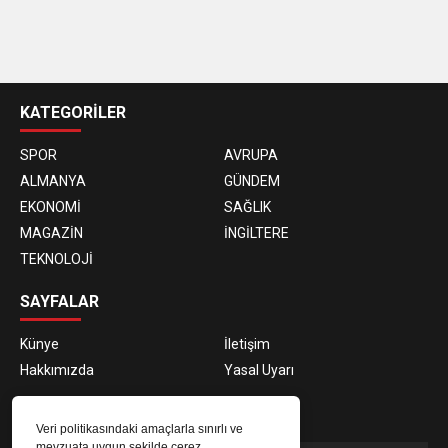
casino
siteleri
KATEGORİLER
SPOR
AVRUPA
ALMANYA
GÜNDEM
EKONOMİ
SAĞLIK
MAGAZİN
İNGİLTERE
TEKNOLOJİ
SAYFALAR
Künye
İletişim
Hakkımızda
Yasal Uyarı
E-BÜLTEN ABONELİĞİ
Veri politikasındaki amaçlarla sınırlı ve
mevzuata uygun şekilde çerez