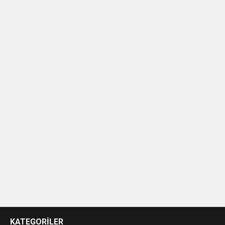
casino
siteleri
KATEGORİLER