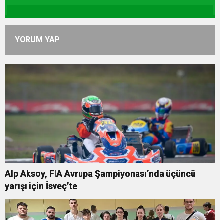
YORUM YAP
Alp Aksoy, FIA Avrupa Şampiyonası’nda üçüncü
yarışı için İsveç’te