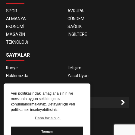
SPOR
AVRUPA
ALMANYA
GÜNDEM
EKONOMİ
SAĞLIK
MAGAZİN
İNGİLTERE
TEKNOLOJİ
SAYFALAR
Künye
İletişim
Hakkımızda
Yasal Uyarı
E-BÜLTEN ABONELİĞİ
Veri politikasındaki amaçlarla sınırlı ve
mevzuata uygun şekilde çerez
konumlandırmaktayız. Detaylar için veri
politikamızı inceleyebilirsiniz.
E-Bülten aboneliği ile haberlere daha hızlı erişin.
Daha fazla bilgi
Tamam