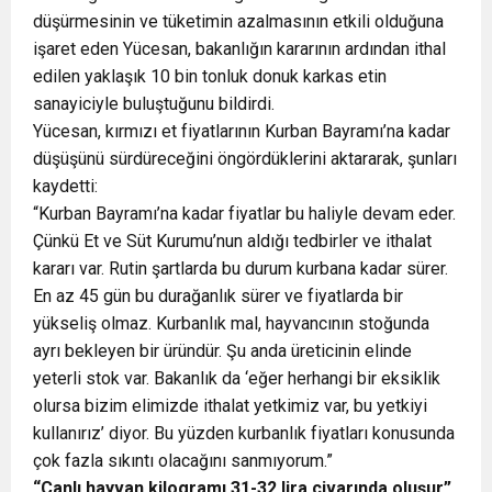
düşürmesinin ve tüketimin azalmasının etkili olduğuna
işaret eden Yücesan, bakanlığın kararının ardından ithal
edilen yaklaşık 10 bin tonluk donuk karkas etin
sanayiciyle buluştuğunu bildirdi.
Yücesan, kırmızı et fiyatlarının Kurban Bayramı’na kadar
düşüşünü sürdüreceğini öngördüklerini aktararak, şunları
kaydetti:
“Kurban Bayramı’na kadar fiyatlar bu haliyle devam eder.
Çünkü Et ve Süt Kurumu’nun aldığı tedbirler ve ithalat
kararı var. Rutin şartlarda bu durum kurbana kadar sürer.
En az 45 gün bu durağanlık sürer ve fiyatlarda bir
yükseliş olmaz. Kurbanlık mal, hayvancının stoğunda
ayrı bekleyen bir üründür. Şu anda üreticinin elinde
yeterli stok var. Bakanlık da ‘eğer herhangi bir eksiklik
olursa bizim elimizde ithalat yetkimiz var, bu yetkiyi
kullanırız’ diyor. Bu yüzden kurbanlık fiyatları konusunda
çok fazla sıkıntı olacağını sanmıyorum.”
“Canlı hayvan kilogramı 31-32 lira civarında oluşur”