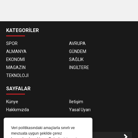
casino
siteleri
KATEGORİLER
SPOR
AVRUPA
ALMANYA
GÜNDEM
EKONOMİ
SAĞLIK
MAGAZİN
İNGİLTERE
TEKNOLOJİ
SAYFALAR
Künye
İletişim
Hakkımızda
Yasal Uyarı
E-BÜLTEN ABONELİĞİ
Veri politikasındaki amaçlarla sınırlı ve
mevzuata uygun şekilde çerez