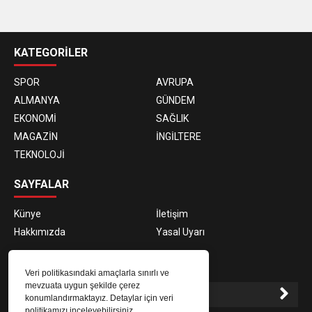
casino
siteleri
KATEGORİLER
SPOR
AVRUPA
ALMANYA
GÜNDEM
EKONOMİ
SAĞLIK
MAGAZİN
İNGİLTERE
TEKNOLOJİ
SAYFALAR
Künye
İletişim
Hakkımızda
Yasal Uyarı
E-BÜLTEN ABONELİĞİ
Veri politikasındaki amaçlarla sınırlı ve
mevzuata uygun şekilde çerez
konumlandırmaktayız. Detaylar için veri
politikamızı inceleyebilirsiniz.