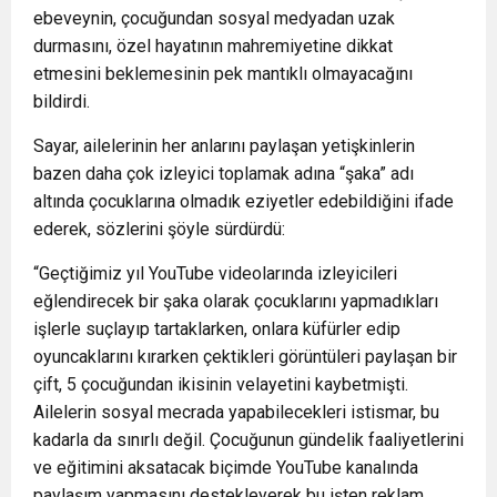
ebeveynin, çocuğundan sosyal medyadan uzak
durmasını, özel hayatının mahremiyetine dikkat
etmesini beklemesinin pek mantıklı olmayacağını
bildirdi.
Sayar, ailelerinin her anlarını paylaşan yetişkinlerin
bazen daha çok izleyici toplamak adına “şaka” adı
altında çocuklarına olmadık eziyetler edebildiğini ifade
ederek, sözlerini şöyle sürdürdü:
“Geçtiğimiz yıl YouTube videolarında izleyicileri
eğlendirecek bir şaka olarak çocuklarını yapmadıkları
işlerle suçlayıp tartaklarken, onlara küfürler edip
oyuncaklarını kırarken çektikleri görüntüleri paylaşan bir
çift, 5 çocuğundan ikisinin velayetini kaybetmişti.
Ailelerin sosyal mecrada yapabilecekleri istismar, bu
kadarla da sınırlı değil. Çocuğunun gündelik faaliyetlerini
ve eğitimini aksatacak biçimde YouTube kanalında
paylaşım yapmasını destekleyerek bu işten reklam