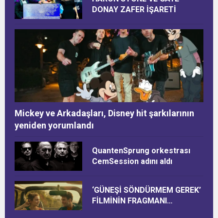
DONAY ZAFER İŞARETİ
Mickey ve Arkadaşları, Disney hit şarkılarının
yeniden yorumlandı
QuantenSprung orkestrası
CemSession adını aldı
‘GÜNEŞİ SÖNDÜRMEM GEREK’
FİLMİNİN FRAGMANI
YAYINLANDI