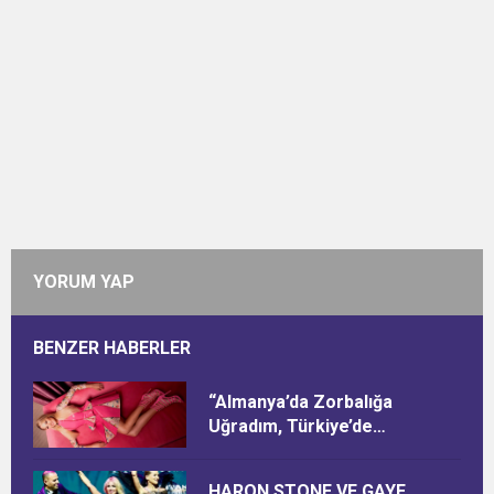
YORUM YAP
BENZER HABERLER
“Almanya’da Zorbalığa
Uğradım, Türkiye’de
Ötekileştirildim”
HARON STONE VE GAYE