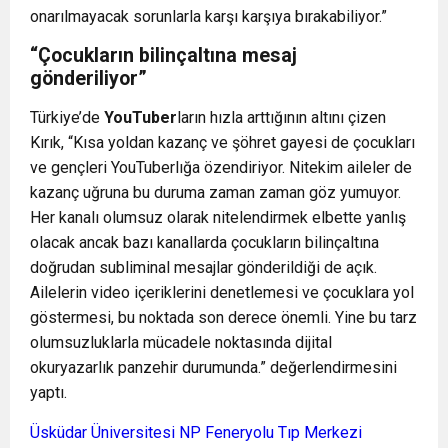
onarılmayacak sorunlarla karşı karşıya bırakabiliyor.”
“Çocukların bilinçaltına mesaj
gönderiliyor”
Türkiye’de
YouTub
er
ların hızla arttığının altını çizen
Kırık, “Kısa yoldan kazanç ve şöhret gayesi de çocukları
ve gençleri YouTuberlığa özendiriyor. Nitekim aileler de
kazanç uğruna bu duruma zaman zaman göz yumuyor.
Her kanalı olumsuz olarak nitelendirmek elbette yanlış
olacak ancak bazı kanallarda çocukların bilinçaltına
doğrudan subliminal mesajlar gönderildiği de açık.
Ailelerin video içeriklerini denetlemesi ve çocuklara yol
göstermesi, bu noktada son derece önemli. Yine bu tarz
olumsuzluklarla mücadele noktasında dijital
okuryazarlık panzehir durumunda.” değerlendirmesini
yaptı.
Üsküdar Üniversitesi NP Feneryolu Tıp Merkezi