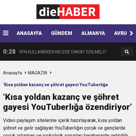
0:33
Hyundai Yeni SANTA FE Amerika’da en iyi SUV
0:28
ANASAYFA
GÜNDEM
ALMANYA
AVRUPA
VPN KULLANIRKEN NELERE DİKKAT EDİLMELİ?
seçildi
0:17
HARON STONE VE GAYE DONAY ZAFER İŞARETİ
0:12
Nar suyunun antioksidan seviyesi yeşil çaydan
Anasayfa
MAGAZİN
‘Kısa yoldan kazanç ve şöhret gayesi YouTuberlığa
0:07
DİTİB kurucularından Abdullah Uzunalioğlu‘nun
daha yüksek
‘Kısa yoldan kazanç ve şöhret
özendiriyor’
gayesi YouTuberlığa özendiriyor’
1:05
KÖLN’DE SAĞLIK VE GÜZELLİK İKİNCİ KEZ
eşi son yolculuğuna uğurlandı
Video paylaşım sitelerine içerik hazırlayarak, kısa yoldan
BULUŞUYOR
şöhret ve gelir sağlayan YouTuberlığın çocuk ve gençlerde
çocuk istismarı ve psikolojik sorunları beraberinde getirdiği