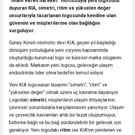
“İlham veren hareket” mottosuyla yeni logosunu
duyuran KIA, simetri, ritim ve yükselen değer
unsurlarıyla tasarlanan logosunda kendine olan
güvenini ve müşterilerine olan bağlılığını
vurguluyor.
Güney Koreli otomotiv devi KIA, geçen yıl başladığı
dönüşüm yolculuğuna yeni vizyonu kapsamında
oluşturduğu kurumsal logo ve küresel marka sloganını
da ekledi. Markanın yeni logosu, geleceğin ulaşım
endüstrinde lider olma hedefini temsil ediyor.
Yeni KIA logosunun tasarımı “simetri”, “ritim” ve
“yükselen değer” olmak üzere üç kavrama dayanıyor.
Logodaki
simetri
, müşterilerin ulaşım ihtiyaçlarının
çevresel sorumlulukla karşılanmasını yansıtıyor. Ulaşım
ve çevrecilik kavramları artık bir tezat oluşturmuyor,
birbirine bağlı ve bu bağ sürdürülebilir bir gelecek için
gerekiyor. Yeni logodaki
ritim
ise KIA’nın yenilenen ve