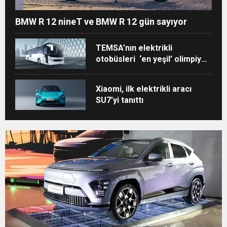
BMW R 12 nineT ve BMW R 12 gün sayıyor
TEMSA’nın elektrikli
otobüsleri ‘en yeşil’ olimpiyat
için Paris’te!
Xiaomi, ilk elektrikli aracı
SU7’yi tanıttı