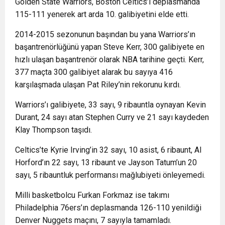
Golden State Warriors, Boston Celtics’i deplasmanda
115-111 yenerek art arda 10. galibiyetini elde etti.
2014-2015 sezonunun başından bu yana Warriors’ın
başantrenörlüğünü yapan Steve Kerr, 300 galibiyete en
hızlı ulaşan başantrenör olarak NBA tarihine geçti. Kerr,
377 maçta 300 galibiyet alarak bu sayıya 416
karşılaşmada ulaşan Pat Riley’nin rekorunu kırdı.
Warriors’ı galibiyete, 33 sayı, 9 ribauntla oynayan Kevin
Durant, 24 sayı atan Stephen Curry ve 21 sayı kaydeden
Klay Thompson taşıdı.
Celtics’te Kyrie Irving’in 32 sayı, 10 asist, 6 ribaunt, Al
Horford’ın 22 sayı, 13 ribaunt ve Jayson Tatum’un 20
sayı, 5 ribauntluk performansı mağlubiyeti önleyemedi.
Milli basketbolcu Furkan Forkmaz ise takımı
Philadelphia 76ers’ın deplasmanda 126-110 yenildiği
Denver Nuggets maçını, 7 sayıyla tamamladı.