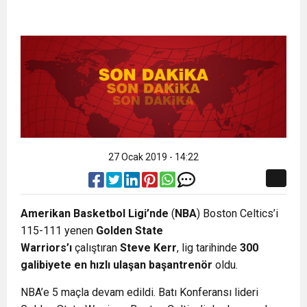
27 Ocak 2019 - 14:22
Amerikan Basketbol Ligi’nde
(
NBA
) Boston Celtics’i
115-111 yenen
Golden State
Warriors’ı
çalıştıran
Steve Kerr
, lig tarihinde
300
galibiyete en hızlı ulaşan başantrenör
oldu.
NBA’e 5 maçla devam edildi. Batı Konferansı lideri