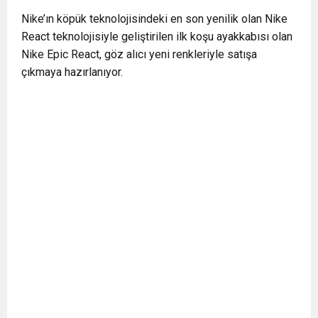
0:12
Nar suyunun antioksidan seviyesi yeşil çaydan
Nike’ın köpük teknolojisindeki en son yenilik olan Nike
React teknolojisiyle geliştirilen ilk koşu ayakkabısı olan
Nike Epic React, göz alıcı yeni renkleriyle satışa
0:07
DİTİB kurucularından Abdullah Uzunalioğlu‘nun
daha yüksek
çıkmaya hazırlanıyor.
1:05
KÖLN’DE SAĞLIK VE GÜZELLİK İKİNCİ KEZ
eşi son yolculuğuna uğurlandı
BULUŞUYOR