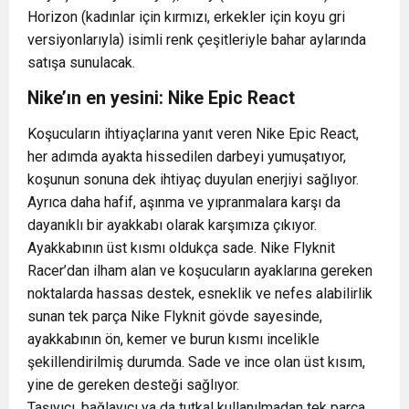
Horizon (kadınlar için kırmızı, erkekler için koyu gri
versiyonlarıyla) isimli renk çeşitleriyle bahar aylarında
satışa sunulacak.
Nike’ın en yesini: Nike Epic React
Koşucuların ihtiyaçlarına yanıt veren Nike Epic React,
her adımda ayakta hissedilen darbeyi yumuşatıyor,
koşunun sonuna dek ihtiyaç duyulan enerjiyi sağlıyor.
Ayrıca daha hafif, aşınma ve yıpranmalara karşı da
dayanıklı bir ayakkabı olarak karşımıza çıkıyor.
Ayakkabının üst kısmı oldukça sade. Nike Flyknit
Racer’dan ilham alan ve koşucuların ayaklarına gereken
noktalarda hassas destek, esneklik ve nefes alabilirlik
sunan tek parça Nike Flyknit gövde sayesinde,
ayakkabının ön, kemer ve burun kısmı incelikle
şekillendirilmiş durumda. Sade ve ince olan üst kısım,
yine de gereken desteği sağlıyor.
Taşıyıcı, bağlayıcı ya da tutkal kullanılmadan tek parça