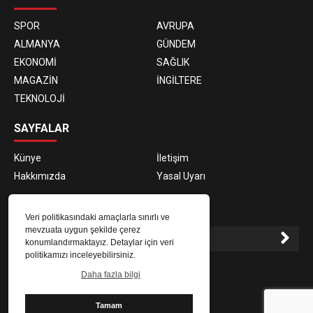
SPOR
AVRUPA
ALMANYA
GÜNDEM
EKONOMİ
SAĞLIK
MAGAZİN
İNGİLTERE
TEKNOLOJİ
SAYFALAR
Künye
İletişim
Hakkımızda
Yasal Uyarı
E-BÜLTEN ABONELİĞİ
Veri politikasındaki amaçlarla sınırlı ve
mevzuata uygun şekilde çerez
konumlandırmaktayız. Detaylar için veri
politikamızı inceleyebilirsiniz.
E-Bülten aboneliği ile haberlere daha hızlı erişin.
Daha fazla bilgi
Tamam