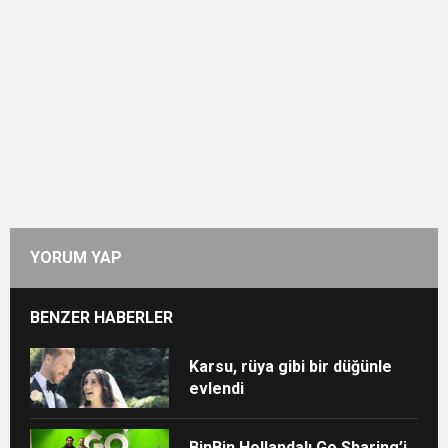
YORUM YAP
BENZER HABERLER
Karsu, rüya gibi bir düğünle
evlendi
BinBin Hollandalı Go Sharing’i