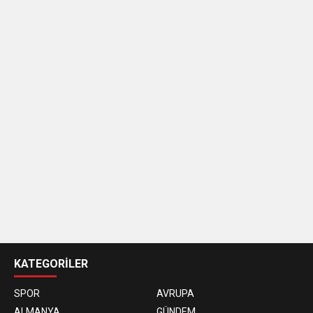
casino
siteleri
KATEGORİLER
SPOR
AVRUPA
ALMANYA
GÜNDEM