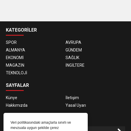
casino
siteleri
KATEGORİLER
SPOR
AVRUPA
ALMANYA
GÜNDEM
EKONOMİ
SAĞLIK
MAGAZİN
İNGİLTERE
TEKNOLOJİ
SAYFALAR
Künye
İletişim
Hakkımızda
Yasal Uyarı
E-BÜLTEN ABONELİĞİ
Veri politikasındaki amaçlarla sınırlı ve
mevzuata uygun şekilde çerez