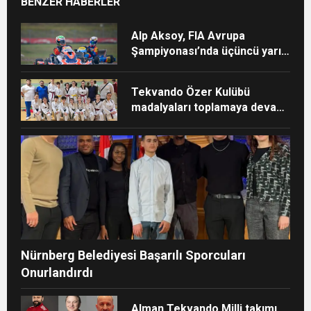
BENZER HABERLER
Alp Aksoy, FIA Avrupa
Şampiyonası’nda üçüncü yarışı
için İsveç’te
Tekvando Özer Kulübü
madalyaları toplamaya devam
ediyor
Nürnberg Belediyesi Başarılı Sporcuları
Onurlandırdı
Alman Tekvando Milli takımı