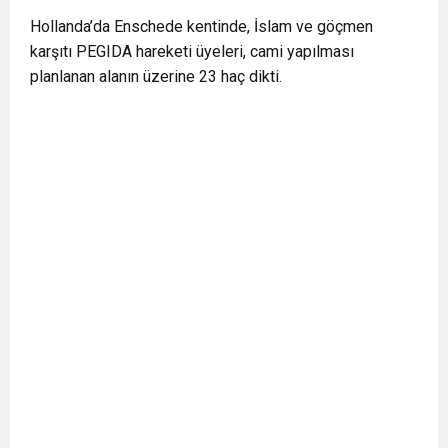
0:12
Nar suyunun antioksidan seviyesi yeşil çaydan
Hollanda’da Enschede kentinde, İslam ve göçmen
karşıtı PEGIDA hareketi üyeleri, cami yapılması
planlanan alanın üzerine 23 haç dikti.
0:07
DİTİB kurucularından Abdullah Uzunalioğlu‘nun
daha yüksek
1:05
KÖLN’DE SAĞLIK VE GÜZELLİK İKİNCİ KEZ
eşi son yolculuğuna uğurlandı
BULUŞUYOR