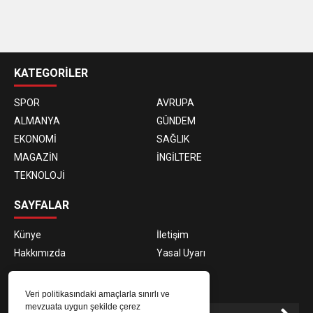
casino
siteleri
KATEGORİLER
SPOR
AVRUPA
ALMANYA
GÜNDEM
EKONOMİ
SAĞLIK
MAGAZİN
İNGİLTERE
TEKNOLOJİ
SAYFALAR
Künye
İletişim
Hakkımızda
Yasal Uyarı
E-BÜLTEN ABONELİĞİ
Veri politikasındaki amaçlarla sınırlı ve
mevzuata uygun şekilde çerez