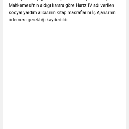
Mahkemesi’nin aldığı karara göre Hartz IV adı verilen
0:12
Nar suyunun antioksidan seviyesi yeşil çaydan
sosyal yardım alıcısının kitap masraflarını İş Ajansı’nın
ödemesi gerektiği kaydedildi.
0:07
DİTİB kurucularından Abdullah Uzunalioğlu‘nun
daha yüksek
1:05
KÖLN’DE SAĞLIK VE GÜZELLİK İKİNCİ KEZ
eşi son yolculuğuna uğurlandı
BULUŞUYOR