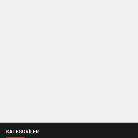
casino
siteleri
KATEGORİLER