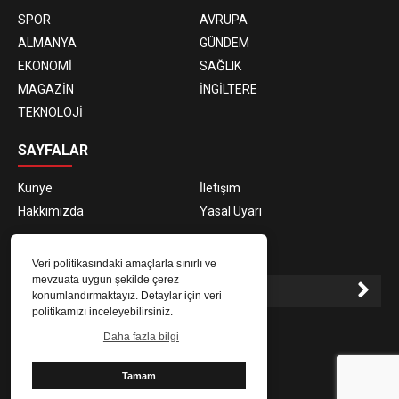
SPOR
AVRUPA
ALMANYA
GÜNDEM
EKONOMİ
SAĞLIK
MAGAZİN
İNGİLTERE
TEKNOLOJİ
SAYFALAR
Künye
İletişim
Hakkımızda
Yasal Uyarı
E-BÜLTEN ABONELİĞİ
Veri politikasındaki amaçlarla sınırlı ve
mevzuata uygun şekilde çerez
konumlandırmaktayız. Detaylar için veri
politikamızı inceleyebilirsiniz.
E-Bülten aboneliği ile haberlere daha hızlı erişin.
Daha fazla bilgi
Tamam