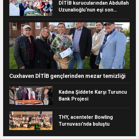
DİTİB kurucularından Abdullah
Uzunalioğlu‘nun eşi son
yolculuğuna uğurlandı
Cuxhaven DİTİB gençlerinden mezar temizliği
Kadına Şiddete Karşı Turuncu
Bank Projesi
THY, acenteler Bowling
Turnuvası’nda buluştu