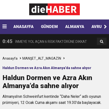
13:30
“Almanya’da Zorbalığa Uğradım, Türkiye’de
BULUŞUYOR
10:35
ANASAYFA
GÜNDEM
ALMANYA
AVRUPA
AJet Avrupa’da hedef büyütüyor
Ötekileştirildim”
0:45
İNMEYE YOL AÇAN 6 RİSK FAKTÖRÜNE DİKKAT
0:41
Çikolata regl ağrısını tetikleyebilir
Anasayfa
MANŞET_ALT_MAGAZİN
Haldun Dormen ve Azra Akın Almanya’da sahne alıyor
0:33
Hyundai Yeni SANTA FE Amerika’da en iyi SUV
Haldun Dormen ve Azra Akın
Almanya’da sahne alıyor
0:28
VPN KULLANIRKEN NELERE DİKKAT EDİLMELİ?
seçildi
Almanya’nın Schweinfurt kentinde “Daha Neler“ adlı oyunun
0:17
HARON STONE VE GAYE DONAY ZAFER İŞARETİ
prömiyeri, 12 Ocak Cuma akşamı saat 19.30’da başlayacak.