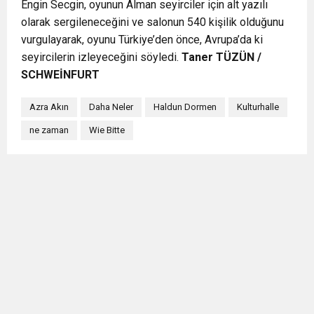
Engin Secgin, oyunun Alman seyirciler için alt yazılı
olarak sergileneceğini ve salonun 540 kişilik olduğunu
vurgulayarak, oyunu Türkiye’den önce, Avrupa’da ki
seyircilerin izleyeceğini söyledi.
Taner TÜZÜN /
SCHWEİNFURT
Azra Akın
Daha Neler
Haldun Dormen
Kulturhalle
ne zaman
Wie Bitte