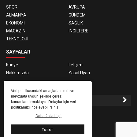
SPOR
AVRUPA
ALMANYA
GÜNDEM
EKONOMİ
SAĞLIK
MAGAZİN
İNGİLTERE
TEKNOLOJİ
SAYFALAR
Künye
İletişim
Hakkımızda
Yasal Uyarı
E-BÜLTEN ABONELİĞİ
Veri politikasındaki amaçlarla sınırlı ve
mevzuata uygun şekilde çerez
konumlandırmaktayız. Detaylar için veri
politikamızı inceleyebilirsiniz.
E-Bülten aboneliği ile haberlere daha hızlı erişin.
Daha fazla bilgi
Tamam