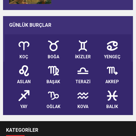
YAYINLANDI
GÜNLÜK BURÇLAR
KOÇ
BOĞA
İKİZLER
YENGEÇ
ASLAN
BAŞAK
TERAZİ
AKREP
YAY
OĞLAK
KOVA
BALIK
KATEGORİLER