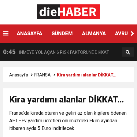
13:30
“Almanya’da Zorbalığa Uğradım, Türkiye’de
BULUŞUYOR
10:35
ANASAYFA
GÜNDEM
ALMANYA
AVRUPA
AJet Avrupa’da hedef büyütüyor
Ötekileştirildim”
0:45
İNMEYE YOL AÇAN 6 RİSK FAKTÖRÜNE DİKKAT
0:41
Çikolata regl ağrısını tetikleyebilir
Anasayfa
FRANSA
Kira yardımı alanlar DİKKAT…
0:33
Hyundai Yeni SANTA FE Amerika’da en iyi SUV
Kira yardımı alanlar DİKKAT…
0:28
VPN KULLANIRKEN NELERE DİKKAT EDİLMELİ?
seçildi
Fransa’da kirada oturan ve geliri az olan kişilere ödenen
APL–Ev yardım ücretleri önümüzdeki Ekim ayından
0:17
HARON STONE VE GAYE DONAY ZAFER İŞARETİ
itibaren ayda 5 Euro indirilecek.