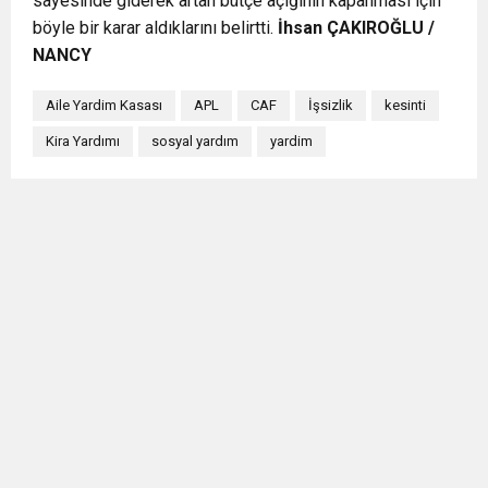
sayesinde giderek artan bütçe açığının kapanması için
böyle bir karar aldıklarını belirtti.
İhsan ÇAKIROĞLU /
NANCY
Aile Yardim Kasası
APL
CAF
İşsizlik
kesinti
Kira Yardımı
sosyal yardım
yardim