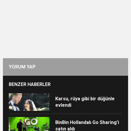
YORUM YAP
BENZER HABERLER
Karsu, rüya gibi bir düğünle
evlendi
BinBin Hollandalı Go Sharing’i
satın aldı