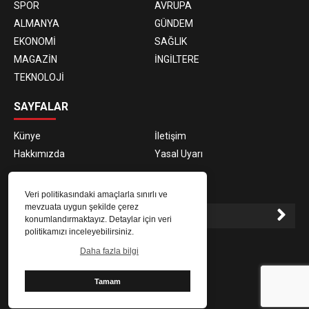
SPOR
AVRUPA
ALMANYA
GÜNDEM
EKONOMİ
SAĞLIK
MAGAZİN
İNGİLTERE
TEKNOLOJİ
SAYFALAR
Künye
İletişim
Hakkımızda
Yasal Uyarı
E-BÜLTEN ABONELİĞİ
Veri politikasındaki amaçlarla sınırlı ve
mevzuata uygun şekilde çerez
konumlandırmaktayız. Detaylar için veri
politikamızı inceleyebilirsiniz.
E-Bülten aboneliği ile haberlere daha hızlı erişin.
Daha fazla bilgi
Tamam