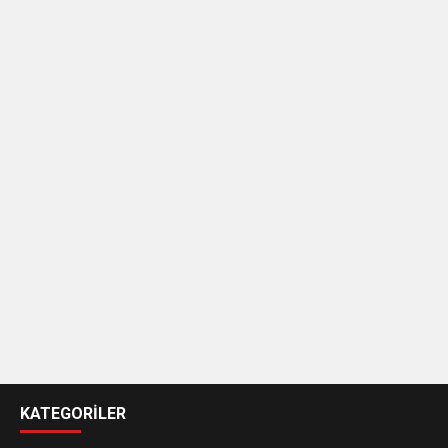
casino
siteleri
KATEGORİLER