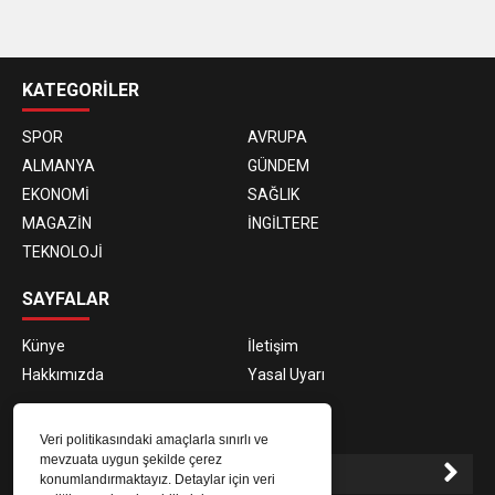
casino
siteleri
KATEGORİLER
SPOR
AVRUPA
ALMANYA
GÜNDEM
EKONOMİ
SAĞLIK
MAGAZİN
İNGİLTERE
TEKNOLOJİ
SAYFALAR
Künye
İletişim
Hakkımızda
Yasal Uyarı
E-BÜLTEN ABONELİĞİ
Veri politikasındaki amaçlarla sınırlı ve
mevzuata uygun şekilde çerez
konumlandırmaktayız. Detaylar için veri