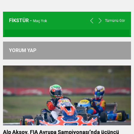
FİKSTÜR -
Tümünü Gör
Maç Yok
YORUM YAP
Alp Aksoy, FIA Avrupa Şampiyonası’nda üçüncü