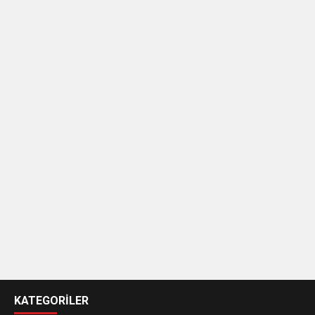
casino
siteleri
KATEGORİLER