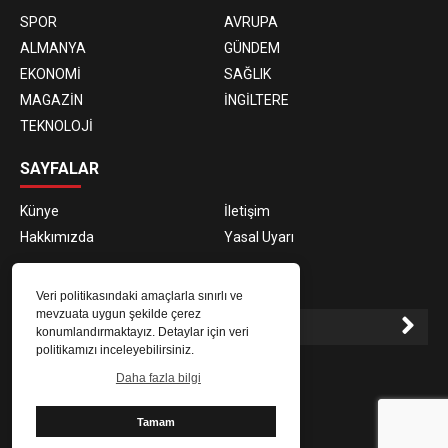
SPOR
AVRUPA
ALMANYA
GÜNDEM
EKONOMİ
SAĞLIK
MAGAZİN
İNGİLTERE
TEKNOLOJİ
SAYFALAR
Künye
İletişim
Hakkımızda
Yasal Uyarı
E-BÜLTEN ABONELİĞİ
Veri politikasındaki amaçlarla sınırlı ve
mevzuata uygun şekilde çerez
konumlandırmaktayız. Detaylar için veri
politikamızı inceleyebilirsiniz.
E-Bülten aboneliği ile haberlere daha hızlı erişin.
Daha fazla bilgi
Tamam