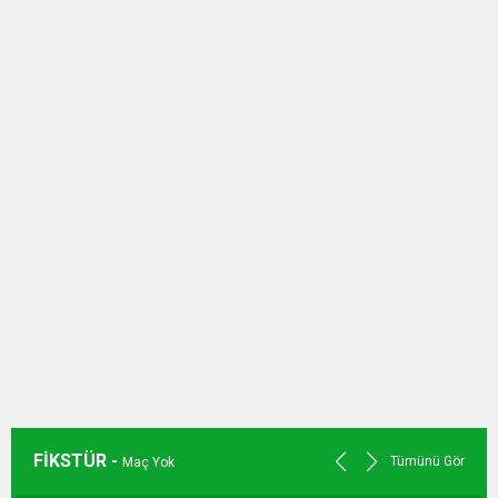
FİKSTÜR -
Tümünü Gör
Maç Yok