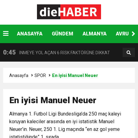
13:30
“Almanya’da Zorbalığa Uğradım, Türkiye’de
BULUŞUYOR
10:35
ANASAYFA
GÜNDEM
ALMANYA
AVRUPA
AJet Avrupa’da hedef büyütüyor
Ötekileştirildim”
0:45
İNMEYE YOL AÇAN 6 RİSK FAKTÖRÜNE DİKKAT
0:41
Çikolata regl ağrısını tetikleyebilir
Anasayfa
SPOR
En iyisi Manuel Neuer
0:33
Hyundai Yeni SANTA FE Amerika’da en iyi SUV
En iyisi Manuel Neuer
0:28
VPN KULLANIRKEN NELERE DİKKAT EDİLMELİ?
seçildi
Almanya 1. Futbol Ligi Bundesliga’da 250 maç kaleyi
koruyan kaleciler arasında en iyi istatistik Manuel
0:17
HARON STONE VE GAYE DONAY ZAFER İŞARETİ
Neuer’in. Neuer, 250 1. Lig maçında “en az gol yeme
istatistiğinde” 1. sırada.