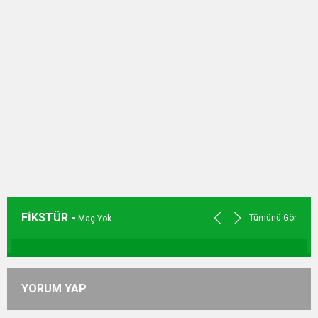
FİKSTÜR -
Tümünü Gör
Maç Yok
YORUM YAP