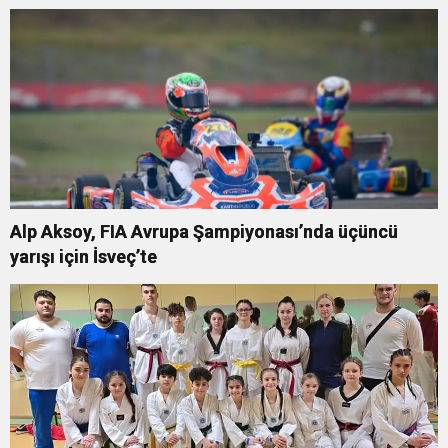
Alp Aksoy, FIA Avrupa Şampiyonası’nda üçüncü
yarışı için İsveç’te