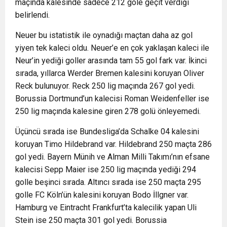
maçında kalesinde sadece 212 gole geçit verdiği
belirlendi.
Neuer bu istatistik ile oynadığı maçtan daha az gol
yiyen tek kaleci oldu. Neuer’e en çok yaklaşan kaleci ile
Neur’in yediği goller arasında tam 55 gol fark var. İkinci
sırada, yıllarca Werder Bremen kalesini koruyan Oliver
Reck bulunuyor. Reck 250 lig maçında 267 gol yedi.
Borussia Dortmund’un kalecisi Roman Weidenfeller ise
250 lig maçında kalesine giren 278 golü önleyemedi.
Üçüncü sırada ise Bundesliga’da Schalke 04 kalesini
koruyan Timo Hildebrand var. Hildebrand 250 maçta 286
gol yedi. Bayern Münih ve Alman Milli Takımı’nın efsane
kalecisi Sepp Maier ise 250 lig maçında yediği 294
golle beşinci sırada. Altıncı sırada ise 250 maçta 295
golle FC Köln’ün kalesini koruyan Bodo İllgner var.
Hamburg ve Eintracht Frankfurt’ta kalecilik yapan Uli
Stein ise 250 maçta 301 gol yedi. Borussia