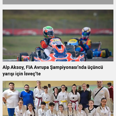
Alp Aksoy, FIA Avrupa Şampiyonası’nda üçüncü
yarışı için İsveç’te