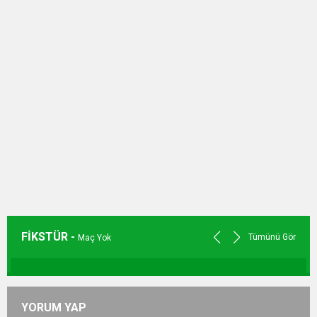
FİKSTÜR -
Tümünü Gör
Maç Yok
YORUM YAP