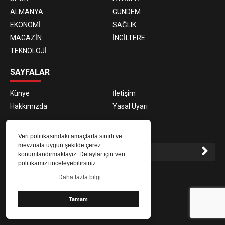
ALMANYA
GÜNDEM
EKONOMİ
SAĞLIK
MAGAZİN
İNGİLTERE
TEKNOLOJİ
SAYFALAR
Künye
İletişim
Hakkımızda
Yasal Uyarı
E-BÜLTEN ABONELİĞİ
Veri politikasındaki amaçlarla sınırlı ve
mevzuata uygun şekilde çerez
konumlandırmaktayız. Detaylar için veri
politikamızı inceleyebilirsiniz.
E-Bülten aboneliği ile haberlere daha hızlı erişin.
Daha fazla bilgi
Tamam