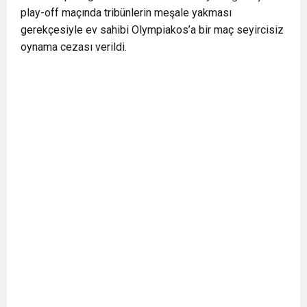
play-off maçında tribünlerin meşale yakması
0:12
Nar suyunun antioksidan seviyesi yeşil çaydan
gerekçesiyle ev sahibi Olympiakos’a bir maç seyircisiz
oynama cezası verildi.
0:07
DİTİB kurucularından Abdullah Uzunalioğlu‘nun
daha yüksek
1:05
KÖLN’DE SAĞLIK VE GÜZELLİK İKİNCİ KEZ
eşi son yolculuğuna uğurlandı
BULUŞUYOR