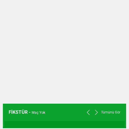
FİKSTÜR -
Tümünü Gör
Maç Yok