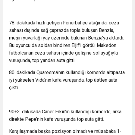
78. dakikada hızlı gelişen Fenerbahçe atağında, ceza
sahası dışında sağ çaprazda topla buluşan Benzia,
meşin yuvarlağı yay üzerinde bulunan Benzia’ya aktardı.
Bu oyuncu da soldan bindiren Eljif’i gördü. Makedon
futbolcunun ceza sahası içinde gelişine sol ayağıyla
vuruşunda, top yandan auta gitti.
80. dakikada Quaresma’nın kullandığı kornerde altıpasta
iyi yükselen Vida’nın kafa vuruşunda, top üstten auta
çıktı.
90+3. dakikada Caner Erkin’in kullandığı kornerde, arka
direkte Pepe’nin kafa vuruşunda top auta gitti.
Karşılaşmada başka pozisyon olmadı ve müsabaka 1-