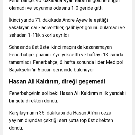
Fenerbahçe, 40. dakikada Ryan Babel’in golüne engel
olamadı ve soyunma odasına 1-0 geride gitti.
İkinci yarıda 71. dakikada Andre Ayew’le eşitliği
yakalayan sarı-lacivertliler, galibiyet golünü bulamadı ve
sahadan 1-1’lik skorla ayrıldı.
Sahasında üst üste ikinci maçını da kazanamayan
Fenerbahçe, puanını 7’ye yükseltti ve haftayı 13. sırada
tamamladı. Fenerbahçe, 6. hafta sonunda lider Medipol
Başakşehir’in 6 puan gerisinde bulunuyor.
Hasan Ali Kaldırım, direği geçemedi
Fenerbahçe’nin sol beki Hasan Ali Kaldırım’ın ilk yarıdaki
bir şutu direkten döndü.
Karşılaşmanın 35. dakikasında Hasan Ali’nin ceza
yayının dışından çektiği sert şutta top üst direkten
döndü.