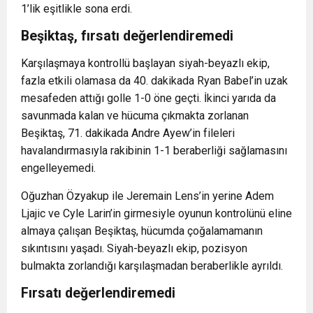
1’lik eşitlikle sona erdi.
Beşiktaş, fırsatı değerlendiremedi
Karşılaşmaya kontrollü başlayan siyah-beyazlı ekip,
fazla etkili olamasa da 40. dakikada Ryan Babel’in uzak
mesafeden attığı golle 1-0 öne geçti. İkinci yarıda da
savunmada kalan ve hücuma çıkmakta zorlanan
Beşiktaş, 71. dakikada Andre Ayew’in fileleri
havalandırmasıyla rakibinin 1-1 beraberliği sağlamasını
engelleyemedi.
Oğuzhan Özyakup ile Jeremain Lens’in yerine Adem
Ljajic ve Cyle Larin’in girmesiyle oyunun kontrolünü eline
almaya çalışan Beşiktaş, hücumda çoğalamamanın
sıkıntısını yaşadı. Siyah-beyazlı ekip, pozisyon
bulmakta zorlandığı karşılaşmadan beraberlikle ayrıldı.
Fırsatı değerlendiremedi