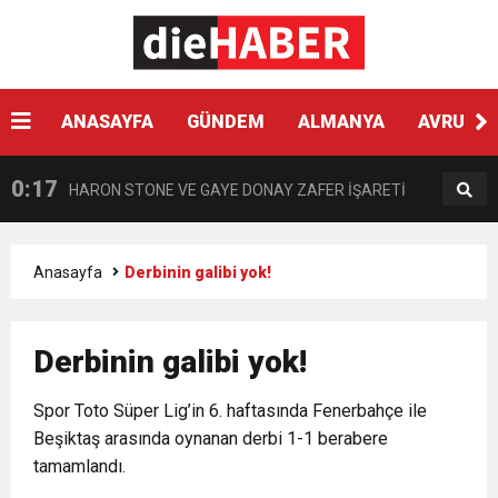
0:33
Hyundai Yeni SANTA FE Amerika’da en iyi SUV
0:28
ANASAYFA
GÜNDEM
ALMANYA
AVRUPA
VPN KULLANIRKEN NELERE DİKKAT EDİLMELİ?
seçildi
0:17
HARON STONE VE GAYE DONAY ZAFER İŞARETİ
0:12
Nar suyunun antioksidan seviyesi yeşil çaydan
Anasayfa
Derbinin galibi yok!
0:07
DİTİB kurucularından Abdullah Uzunalioğlu‘nun
daha yüksek
Derbinin galibi yok!
1:05
KÖLN’DE SAĞLIK VE GÜZELLİK İKİNCİ KEZ
eşi son yolculuğuna uğurlandı
Spor Toto Süper Lig’in 6. haftasında Fenerbahçe ile
Beşiktaş arasında oynanan derbi 1-1 berabere
BULUŞUYOR
tamamlandı.