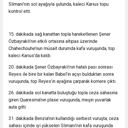
Slimani’nin sol ayağıyla şutunda, kaleci Karius topu
kontrol etti.
15. dakikada sağ kanattan topla hareketlenen Şener
Özbayraklı’nın etkili ortasına altıpas üzerinde
Chahechouhe’nun müsait durumda kafa vuruşunda, top
kaleci Karius’da kaldı.
20. dakikada Şener Özbayraklı’nın hatalı pası sonrası
Reyes ile bire bir kalan Babel’in açıyı bulduktan sonra
vuruşunda, top Reyes’in ayağına çarparak kornere çıktı.
26. dakikada sol kanatta buluştuğu topla ceza sahasına
giren Quaresma’nın plase vuruşunda, meşin yuvarlak
auta gitti.
31. dakikada Benzia’nın kullandığı serbest vuruşta, ceza
sahası içinde iyi yükselen Slimani’nin kafa vuruşunda