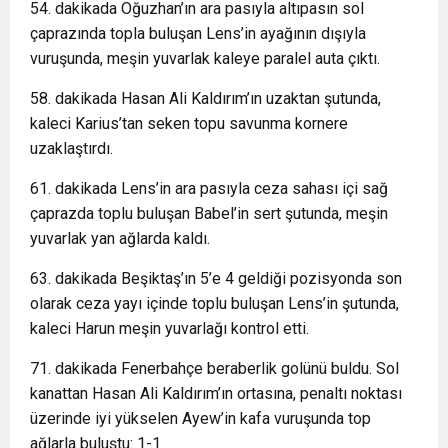
54. dakikada Oğuzhan’ın ara pasıyla altıpasın sol
çaprazında topla buluşan Lens’in ayağının dışıyla
vuruşunda, meşin yuvarlak kaleye paralel auta çıktı.
58. dakikada Hasan Ali Kaldırım’ın uzaktan şutunda,
kaleci Karius’tan seken topu savunma kornere
uzaklaştırdı.
61. dakikada Lens’in ara pasıyla ceza sahası içi sağ
çaprazda toplu buluşan Babel’in sert şutunda, meşin
yuvarlak yan ağlarda kaldı.
63. dakikada Beşiktaş’ın 5’e 4 geldiği pozisyonda son
olarak ceza yayı içinde toplu buluşan Lens’in şutunda,
kaleci Harun meşin yuvarlağı kontrol etti.
71. dakikada Fenerbahçe beraberlik golünü buldu. Sol
kanattan Hasan Ali Kaldırım’ın ortasına, penaltı noktası
üzerinde iyi yükselen Ayew’in kafa vuruşunda top
ağlarla buluştu: 1-1.