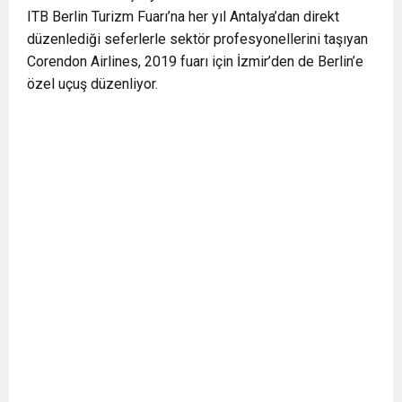
ITB Berlin Turizm Fuarı’na her yıl Antalya’dan direkt
0:12
Nar suyunun antioksidan seviyesi yeşil çaydan
düzenlediği seferlerle sektör profesyonellerini taşıyan
Corendon Airlines, 2019 fuarı için İzmir’den de Berlin’e
0:07
DİTİB kurucularından Abdullah Uzunalioğlu‘nun
daha yüksek
özel uçuş düzenliyor.
1:05
KÖLN’DE SAĞLIK VE GÜZELLİK İKİNCİ KEZ
eşi son yolculuğuna uğurlandı
BULUŞUYOR