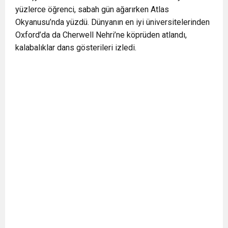
yüzlerce öğrenci, sabah gün ağarırken Atlas
0:12
Nar suyunun antioksidan seviyesi yeşil çaydan
Okyanusu’nda yüzdü. Dünyanın en iyi üniversitelerinden
Oxford’da da Cherwell Nehri’ne köprüden atlandı,
0:07
DİTİB kurucularından Abdullah Uzunalioğlu‘nun
daha yüksek
kalabalıklar dans gösterileri izledi.
1:05
KÖLN’DE SAĞLIK VE GÜZELLİK İKİNCİ KEZ
eşi son yolculuğuna uğurlandı
BULUŞUYOR