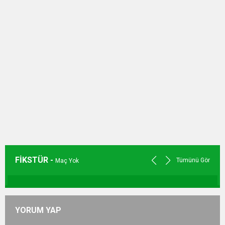
FİKSTÜR -
Tümünü Gör
Maç Yok
YORUM YAP