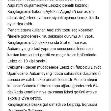
Augistin’i düşürmesiyle Leipzig penaltı kazandı.
Karşılaşmanın hakemi Aytekin, Augistin’i son adam
olarak değerlendi ve sarı-siyahlı oyuncu kırmızı kartla
oyun dışı kaldı.
Penaltı atışını kullanan Augistin, topu sağ köşeden
filelere göndererek 49. dakikada durumu 3-1 yaptı.
Karşılaşmanın 56. dakikasında Stefan Ilsanker,
Aubameyang’e faul yapması sonucunda ikinci sarı
karttan kırmızı kart gördü ve maçın kalan bölümünde
Leipzig’i 10 kişi bıraktı.
Çekişmeli geçen mücadelede Leipzigli futbolcu Dayot
Upamecano, Aubameyang’ı ceza sahasında düşürmesi
sonucu ev sahibi ekip penaltı kazandı. Penaltı atışını
kullanan Gabonlu futbolcu topu ağlara göndererek 64.
dakikada kendisinin ve takımının ikinci golünü attı ve
skoru 3-2’ye getirdi.
Karşılaşmada başka gol olmadı ve Leipzig, Borussia
Dortmund’u 3-2 yendi.