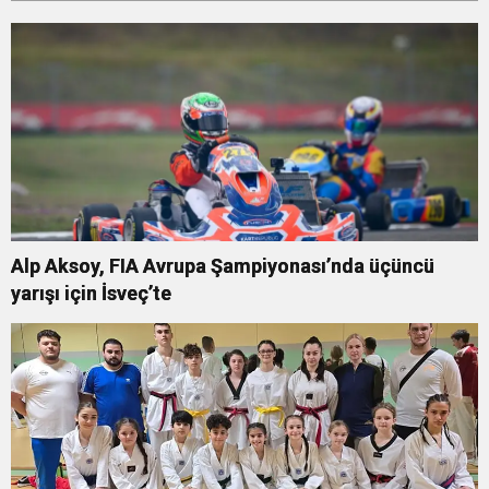
Alp Aksoy, FIA Avrupa Şampiyonası’nda üçüncü
yarışı için İsveç’te