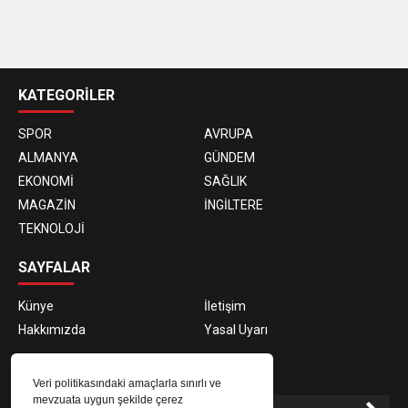
casino
siteleri
KATEGORİLER
SPOR
AVRUPA
ALMANYA
GÜNDEM
EKONOMİ
SAĞLIK
MAGAZİN
İNGİLTERE
TEKNOLOJİ
SAYFALAR
Künye
İletişim
Hakkımızda
Yasal Uyarı
E-BÜLTEN ABONELİĞİ
Veri politikasındaki amaçlarla sınırlı ve
mevzuata uygun şekilde çerez