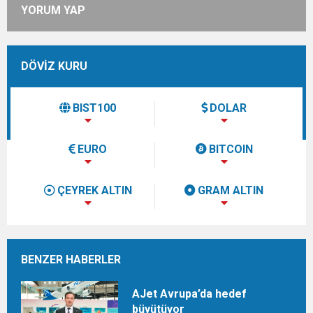
YORUM YAP
DÖVİZ KURU
BIST100
DOLAR
EURO
BITCOIN
ÇEYREK ALTIN
GRAM ALTIN
BENZER HABERLER
AJet Avrupa’da hedef
büyütüyor