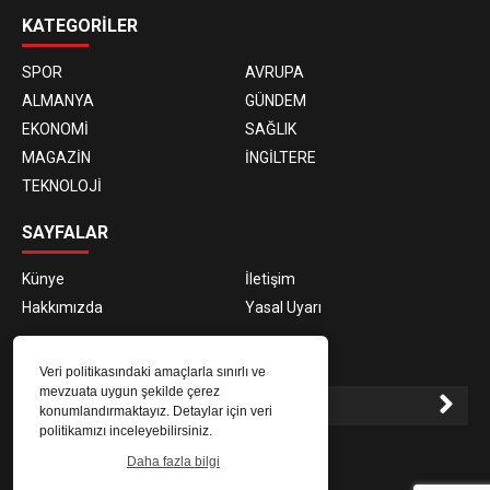
KATEGORİLER
SPOR
AVRUPA
ALMANYA
GÜNDEM
EKONOMİ
SAĞLIK
MAGAZİN
İNGİLTERE
TEKNOLOJİ
SAYFALAR
Künye
İletişim
Hakkımızda
Yasal Uyarı
E-BÜLTEN ABONELİĞİ
Veri politikasındaki amaçlarla sınırlı ve
mevzuata uygun şekilde çerez
konumlandırmaktayız. Detaylar için veri
politikamızı inceleyebilirsiniz.
E-Bülten aboneliği ile haberlere daha hızlı erişin.
Daha fazla bilgi