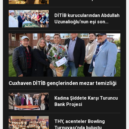
DİTİB kurucularından Abdullah
Uzunalioğlu‘nun eşi son
yolculuğuna uğurlandı
Cuxhaven DİTİB gençlerinden mezar temizliği
Kadına Şiddete Karşı Turuncu
Bank Projesi
THY, acenteler Bowling
Turnuvası’nda buluştu