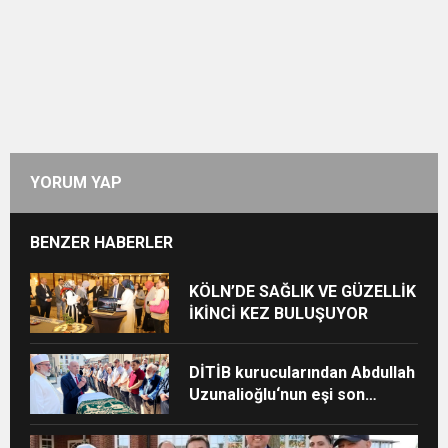
YORUM YAP
BENZER HABERLER
KÖLN’DE SAĞLIK VE GÜZELLİK
İKİNCİ KEZ BULUŞUYOR
DİTİB kurucularından Abdullah
Uzunalioğlu‘nun eşi son
yolculuğuna uğurlandı