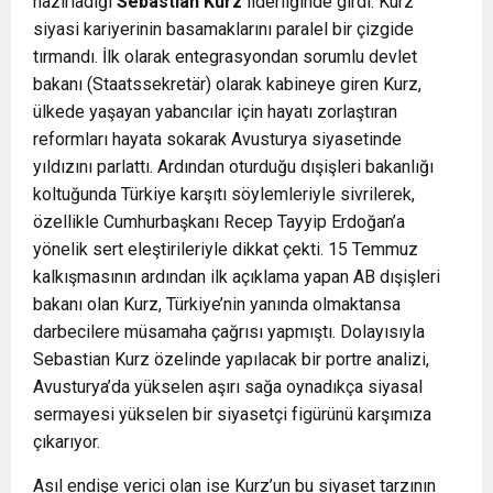
hazırladığı
Sebastian Kurz
liderliğinde girdi. Kurz
siyasi kariyerinin basamaklarını paralel bir çizgide
tırmandı. İlk olarak entegrasyondan sorumlu devlet
bakanı (Staatssekretär) olarak kabineye giren Kurz,
ülkede yaşayan yabancılar için hayatı zorlaştıran
reformları hayata sokarak Avusturya siyasetinde
yıldızını parlattı. Ardından oturduğu dışişleri bakanlığı
koltuğunda Türkiye karşıtı söylemleriyle sivrilerek,
özellikle Cumhurbaşkanı Recep Tayyip Erdoğan’a
yönelik sert eleştirileriyle dikkat çekti. 15 Temmuz
kalkışmasının ardından ilk açıklama yapan AB dışişleri
bakanı olan Kurz, Türkiye’nin yanında olmaktansa
darbecilere müsamaha çağrısı yapmıştı. Dolayısıyla
Sebastian Kurz özelinde yapılacak bir portre analizi,
Avusturya’da yükselen aşırı sağa oynadıkça siyasal
sermayesi yükselen bir siyasetçi figürünü karşımıza
çıkarıyor.
Asıl endişe verici olan ise Kurz’un bu siyaset tarzının