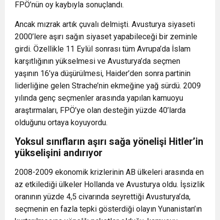
FPÖ’nün oy kaybıyla sonuçlandı.
Ancak mızrak artık çuvalı delmişti. Avusturya siyaseti
2000’lere aşırı sağın siyaset yapabileceği bir zeminle
girdi. Özellikle 11 Eylül sonrası tüm Avrupa’da İslam
karşıtlığının yükselmesi ve Avusturya’da seçmen
yaşının 16’ya düşürülmesi, Haider’den sonra partinin
liderliğine gelen Strache’nin ekmeğine yağ sürdü. 2009
yılında genç seçmenler arasında yapılan kamuoyu
araştırmaları, FPÖ’ye olan desteğin yüzde 40’larda
olduğunu ortaya koyuyordu.
Yoksul sınıfların aşırı sağa yönelişi Hitler’in
yükselişini andırıyor
2008-2009 ekonomik krizlerinin AB ülkeleri arasında en
az etkilediği ülkeler Hollanda ve Avusturya oldu. İşsizlik
oranının yüzde 4,5 civarında seyrettiği Avusturya’da,
seçmenin en fazla tepki gösterdiği olayın Yunanistan’ın