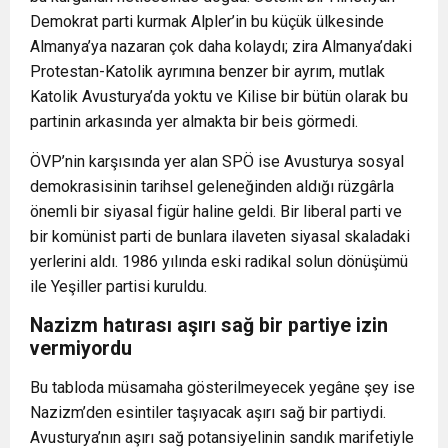
Demokrat parti kurmak Alpler’in bu küçük ülkesinde
Almanya’ya nazaran çok daha kolaydı; zira Almanya’daki
Protestan-Katolik ayrımına benzer bir ayrım, mutlak
Katolik Avusturya’da yoktu ve Kilise bir bütün olarak bu
partinin arkasında yer almakta bir beis görmedi.
ÖVP’nin karşısında yer alan SPÖ ise Avusturya sosyal
demokrasisinin tarihsel geleneğinden aldığı rüzgârla
önemli bir siyasal figür haline geldi. Bir liberal parti ve
bir komünist parti de bunlara ilaveten siyasal skaladaki
yerlerini aldı. 1986 yılında eski radikal solun dönüşümü
ile Yeşiller partisi kuruldu.
Nazizm hatırası aşırı sağ bir partiye izin
vermiyordu
Bu tabloda müsamaha gösterilmeyecek yegâne şey ise
Nazizm’den esintiler taşıyacak aşırı sağ bir partiydi.
Avusturya’nın aşırı sağ potansiyelinin sandık marifetiyle