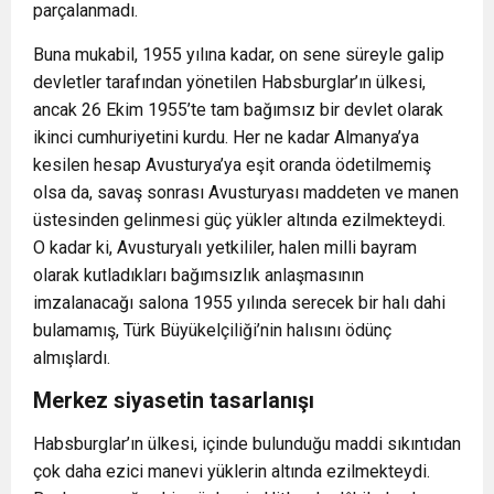
parçalanmadı.
Buna mukabil, 1955 yılına kadar, on sene süreyle galip
devletler tarafından yönetilen Habsburglar’ın ülkesi,
ancak 26 Ekim 1955’te tam bağımsız bir devlet olarak
ikinci cumhuriyetini kurdu. Her ne kadar Almanya’ya
kesilen hesap Avusturya’ya eşit oranda ödetilmemiş
olsa da, savaş sonrası Avusturyası maddeten ve manen
üstesinden gelinmesi güç yükler altında ezilmekteydi.
O kadar ki, Avusturyalı yetkililer, halen milli bayram
olarak kutladıkları bağımsızlık anlaşmasının
imzalanacağı salona 1955 yılında serecek bir halı dahi
bulamamış, Türk Büyükelçiliği’nin halısını ödünç
almışlardı.
Merkez siyasetin tasarlanışı
Habsburglar’ın ülkesi, içinde bulunduğu maddi sıkıntıdan
çok daha ezici manevi yüklerin altında ezilmekteydi.