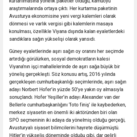
kurtarılmasına yönelik paketler olduğu, kamuoyu
araştırmalarında ortaya çıktı. Her kurtarma paketinin
Avusturya ekonomisine yeni vergi kalemleri olarak
dönmesi ve varlık vergisi gibi kalemlerin masaya
konulması, özellikle Viyana dışında kalan eyaletlerdeki
sandıklara sağın yükselişi olarak yansıdı.
Güney eyaletlerinde aşırı sağın oy oranını her seçimde
artırdığı görülürken, sosyal demokratların kalesi
Viyana’nın işçi mahallelerinde de aşırı sağa büyük bir
yöneliş gerçekleşti. Söz konusu artış, 2016 yılında
gerçekleşen cumhurbaşkanlığı seçimlerinde, aşırı sağın
adayı Norbert Hofer’in yüzde 50’ye yakın oy almasıyla
sonuçlandı. Hofer Yeşiller’in adayı Alexander van der
Bellen’e cumhurbaşkanlığını ‘foto finiş’ ile kaybederken,
merkez siyasetin en önemli iki aktöründen biri olan
SPÖ seçmeninin iki adaya da yönelmiş olduğu gerçeği,
Avusturyalı siyaset bilimcilerini hayrete düşürmüştü.
Hitler’in yükseliş döneminde olduğu gibi, dar gelirli