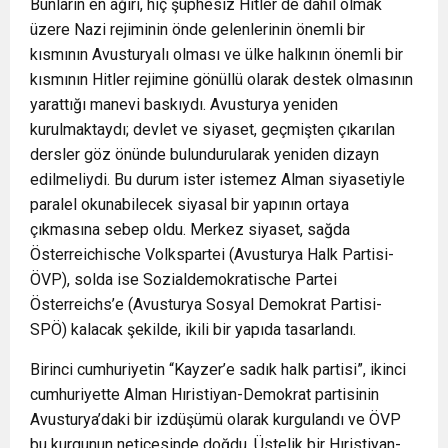
Bunların en ağırı, hiç şüphesiz Hitler de dâhil olmak
üzere Nazi rejiminin önde gelenlerinin önemli bir
kısmının Avusturyalı olması ve ülke halkının önemli bir
kısmının Hitler rejimine gönüllü olarak destek olmasının
yarattığı manevi baskıydı. Avusturya yeniden
kurulmaktaydı; devlet ve siyaset, geçmişten çıkarılan
dersler göz önünde bulundurularak yeniden dizayn
edilmeliydi. Bu durum ister istemez Alman siyasetiyle
paralel okunabilecek siyasal bir yapının ortaya
çıkmasına sebep oldu. Merkez siyaset, sağda
Österreichische Volkspartei (Avusturya Halk Partisi-
ÖVP), solda ise Sozialdemokratische Partei
Österreichs’e (Avusturya Sosyal Demokrat Partisi-
SPÖ) kalacak şekilde, ikili bir yapıda tasarlandı.
Birinci cumhuriyetin “Kayzer’e sadık halk partisi”, ikinci
cumhuriyette Alman Hıristiyan-Demokrat partisinin
Avusturya’daki bir izdüşümü olarak kurgulandı ve ÖVP
bu kurgunun neticesinde doğdu. Üstelik bir Hıristiyan-