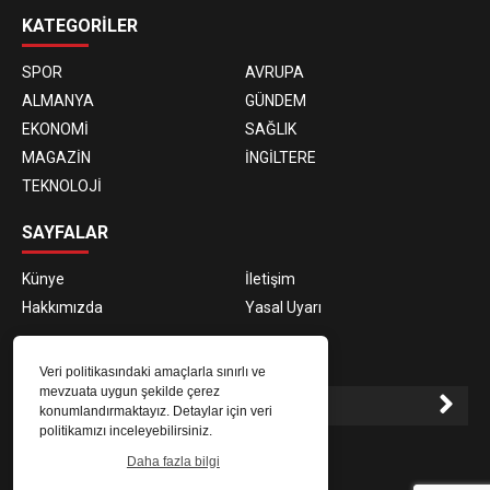
KATEGORİLER
SPOR
AVRUPA
ALMANYA
GÜNDEM
EKONOMİ
SAĞLIK
MAGAZİN
İNGİLTERE
TEKNOLOJİ
SAYFALAR
Künye
İletişim
Hakkımızda
Yasal Uyarı
E-BÜLTEN ABONELİĞİ
Veri politikasındaki amaçlarla sınırlı ve
mevzuata uygun şekilde çerez
konumlandırmaktayız. Detaylar için veri
politikamızı inceleyebilirsiniz.
E-Bülten aboneliği ile haberlere daha hızlı erişin.
Daha fazla bilgi