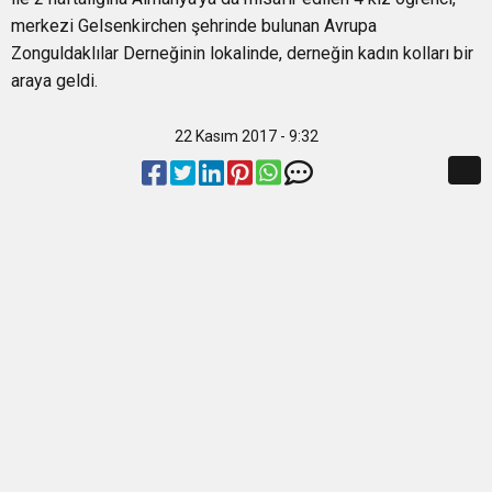
0:12
merkezi Gelsenkirchen şehrinde bulunan Avrupa
Nar suyunun antioksidan seviyesi yeşil çaydan
Zonguldaklılar Derneğinin lokalinde, derneğin kadın kolları bir
araya geldi.
0:07
DİTİB kurucularından Abdullah Uzunalioğlu‘nun
daha yüksek
22 Kasım 2017 - 9:32
1:05
KÖLN’DE SAĞLIK VE GÜZELLİK İKİNCİ KEZ
eşi son yolculuğuna uğurlandı
BULUŞUYOR