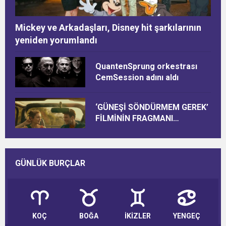
Mickey ve Arkadaşları, Disney hit şarkılarının
yeniden yorumlandı
QuantenSprung orkestrası
CemSession adını aldı
‘GÜNEŞİ SÖNDÜRMEM GEREK’
FİLMİNİN FRAGMANI
YAYINLANDI
GÜNLÜK BURÇLAR
KOÇ
BOĞA
İKİZLER
YENGEÇ