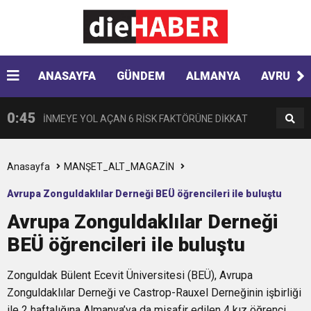
13:30
“Almanya’da Zorbalığa Uğradım, Türkiye’de
BULUŞUYOR
10:35
ANASAYFA
GÜNDEM
ALMANYA
AVRUPA
AJet Avrupa’da hedef büyütüyor
Ötekileştirildim”
0:45
İNMEYE YOL AÇAN 6 RİSK FAKTÖRÜNE DİKKAT
0:41
Çikolata regl ağrısını tetikleyebilir
Anasayfa
MANŞET_ALT_MAGAZİN
Avrupa Zonguldaklılar Derneği BEÜ öğrencileri ile buluştu
0:33
Hyundai Yeni SANTA FE Amerika’da en iyi SUV
Avrupa Zonguldaklılar Derneği
BEÜ öğrencileri ile buluştu
0:28
VPN KULLANIRKEN NELERE DİKKAT EDİLMELİ?
seçildi
Zonguldak Bülent Ecevit Üniversitesi (BEÜ), Avrupa
0:17
HARON STONE VE GAYE DONAY ZAFER İŞARETİ
Zonguldaklılar Derneği ve Castrop-Rauxel Derneğinin işbirliği
ile 2 haftalığına Almanya’ya da misafir edilen 4 kız öğrenci,