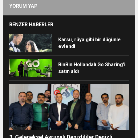
YORUM YAP
BENZER HABERLER
Karsu, rüya gibi bir düğünle
evlendi
BinBin Hollandalı Go Sharing’i
satın aldı
3. Geleneksel Avrupalı Denizlililer Denizli