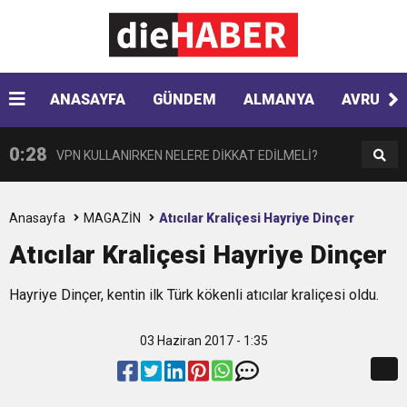
0:41
Çikolata regl ağrısını tetikleyebilir
0:33
ANASAYFA
GÜNDEM
ALMANYA
AVRUPA
Hyundai Yeni SANTA FE Amerika’da en iyi SUV
0:28
VPN KULLANIRKEN NELERE DİKKAT EDİLMELİ?
seçildi
0:17
HARON STONE VE GAYE DONAY ZAFER İŞARETİ
Anasayfa
MAGAZİN
Atıcılar Kraliçesi Hayriye Dinçer
Atıcılar Kraliçesi Hayriye Dinçer
0:12
Nar suyunun antioksidan seviyesi yeşil çaydan
Hayriye Dinçer, kentin ilk Türk kökenli atıcılar kraliçesi oldu.
0:07
DİTİB kurucularından Abdullah Uzunalioğlu‘nun
daha yüksek
03 Haziran 2017 - 1:35
1:05
KÖLN’DE SAĞLIK VE GÜZELLİK İKİNCİ KEZ
eşi son yolculuğuna uğurlandı