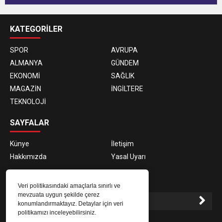
KATEGORİLER
SPOR
AVRUPA
ALMANYA
GÜNDEM
EKONOMİ
SAĞLIK
MAGAZİN
İNGİLTERE
TEKNOLOJİ
SAYFALAR
Künye
İletişim
Hakkımızda
Yasal Uyarı
E-BÜLTEN ABONELİĞİ
Veri politikasındaki amaçlarla sınırlı ve
mevzuata uygun şekilde çerez
konumlandırmaktayız. Detaylar için veri
politikamızı inceleyebilirsiniz.
E-Bülten aboneliği ile haberlere daha hızlı erişin.