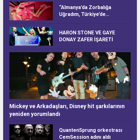
“Almanya’da Zorbalığa
Uğradım, Türkiye’de
Ötekileştirildim”
HARON STONE VE GAYE
DONAY ZAFER İŞARETİ
Mickey ve Arkadaşları, Disney hit şarkılarının
yeniden yorumlandı
QuantenSprung orkestrası
CemSession adını aldı