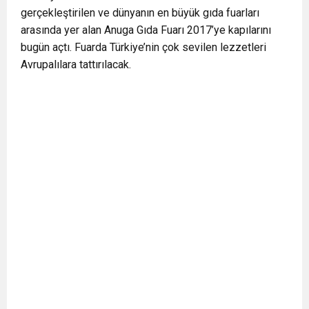
gerçekleştirilen ve dünyanın en büyük gıda fuarları
0:12
Nar suyunun antioksidan seviyesi yeşil çaydan
arasında yer alan Anuga Gıda Fuarı 2017’ye kapılarını
bugün açtı. Fuarda Türkiye’nin çok sevilen lezzetleri
0:07
DİTİB kurucularından Abdullah Uzunalioğlu‘nun
daha yüksek
Avrupalılara tattırılacak.
1:05
KÖLN’DE SAĞLIK VE GÜZELLİK İKİNCİ KEZ
eşi son yolculuğuna uğurlandı
BULUŞUYOR