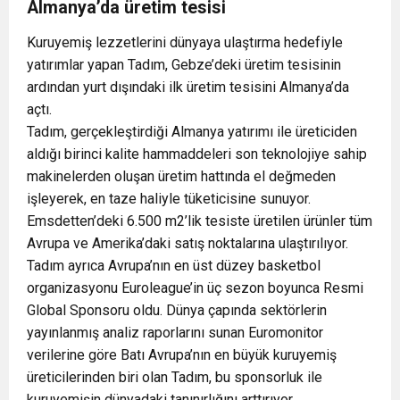
Almanya’da üretim tesisi
Kuruyemiş lezzetlerini dünyaya ulaştırma hedefiyle
yatırımlar yapan Tadım, Gebze’deki üretim tesisinin
ardından yurt dışındaki ilk üretim tesisini Almanya’da
açtı.
Tadım, gerçekleştirdiği Almanya yatırımı ile üreticiden
aldığı birinci kalite hammaddeleri son teknolojiye sahip
makinelerden oluşan üretim hattında el değmeden
işleyerek, en taze haliyle tüketicisine sunuyor.
Emsdetten’deki 6.500 m
2
’lik tesiste üretilen ürünler tüm
Avrupa ve Amerika’daki satış noktalarına ulaştırılıyor.
Tadım ayrıca Avrupa’nın en üst düzey basketbol
organizasyonu Euroleague’in üç sezon boyunca Resmi
Global Sponsoru oldu. Dünya çapında sektörlerin
yayınlanmış analiz raporlarını sunan Euromonitor
verilerine göre Batı Avrupa’nın en büyük kuruyemiş
üreticilerinden biri olan Tadım, bu sponsorluk ile
kuruyemişin dünyadaki tanınırlığını arttırıyor.