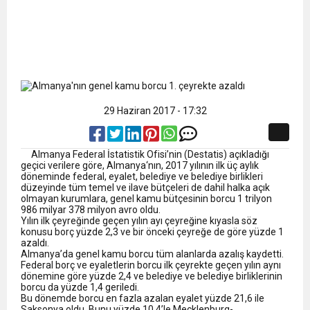
29 Haziran 2017 - 17:32
Almanya
Federal İstatistik Ofisi’nin (Destatis) açıkladığı
geçici verilere göre,
Almanya
‘nın, 2017 yılının ilk üç aylık
döneminde federal, eyalet, belediye ve belediye birlikleri
düzeyinde tüm temel ve ilave bütçeleri de dahil halka açık
olmayan kurumlara, genel kamu bütçesinin borcu 1 trilyon
986 milyar 378 milyon avro oldu.
Yılın ilk çeyreğinde geçen yılın ayı çeyreğine kıyasla söz
konusu borç yüzde 2,3 ve bir önceki çeyreğe de göre yüzde 1
azaldı.
Almanya
’da genel kamu borcu tüm alanlarda azalış kaydetti.
Federal borç ve eyaletlerin borcu ilk çeyrekte geçen yılın aynı
dönemine göre yüzde 2,4 ve belediye ve belediye birliklerinin
borcu da yüzde 1,4 geriledi.
Bu dönemde borcu en fazla azalan eyalet yüzde 21,6 ile
Saksonya oldu. Bunu yüzde 10,4’le Mecklenburg-