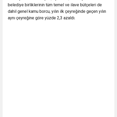
belediye birliklerinin tüm temel ve ilave bütçeleri de
0:12
Nar suyunun antioksidan seviyesi yeşil çaydan
dahil genel kamu borcu, yılın ilk çeyreğinde geçen yılın
aynı çeyreğine göre yüzde 2,3 azaldı.
0:07
DİTİB kurucularından Abdullah Uzunalioğlu‘nun
daha yüksek
1:05
KÖLN’DE SAĞLIK VE GÜZELLİK İKİNCİ KEZ
eşi son yolculuğuna uğurlandı
BULUŞUYOR