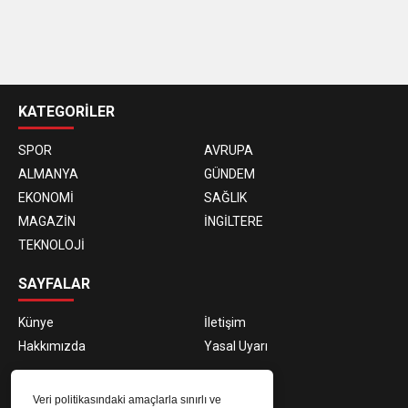
casino
siteleri
KATEGORİLER
SPOR
AVRUPA
ALMANYA
GÜNDEM
EKONOMİ
SAĞLIK
MAGAZİN
İNGİLTERE
TEKNOLOJİ
SAYFALAR
Künye
İletişim
Hakkımızda
Yasal Uyarı
E-BÜLTEN ABONELİĞİ
Veri politikasındaki amaçlarla sınırlı ve