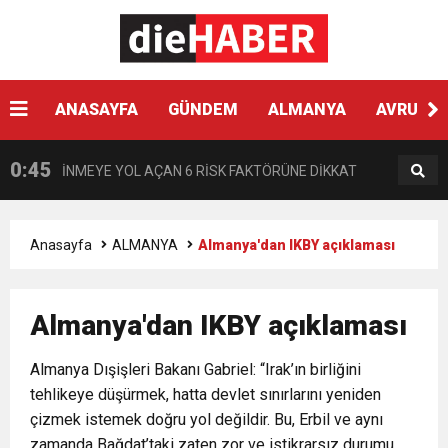
13:30
“Almanya’da Zorbalığa Uğradım, Türkiye’de
BULUŞUYOR
10:35
ANASAYFA
GÜNDEM
ALMANYA
AVRUPA
AJet Avrupa’da hedef büyütüyor
Ötekileştirildim”
0:45
İNMEYE YOL AÇAN 6 RİSK FAKTÖRÜNE DİKKAT
0:41
Çikolata regl ağrısını tetikleyebilir
Anasayfa
ALMANYA
Almanya'dan IKBY açıklaması
0:33
Hyundai Yeni SANTA FE Amerika’da en iyi SUV
Almanya'dan IKBY açıklaması
0:28
VPN KULLANIRKEN NELERE DİKKAT EDİLMELİ?
seçildi
Almanya Dışişleri Bakanı Gabriel: “Irak’ın birliğini
tehlikeye düşürmek, hatta devlet sınırlarını yeniden
0:17
HARON STONE VE GAYE DONAY ZAFER İŞARETİ
çizmek istemek doğru yol değildir. Bu, Erbil ve aynı
zamanda Bağdat’taki zaten zor ve istikrarsız durumu