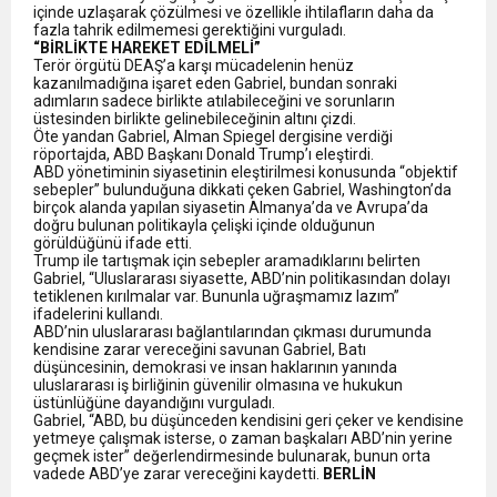
içinde uzlaşarak çözülmesi ve özellikle ihtilafların daha da
fazla tahrik edilmemesi gerektiğini vurguladı.
“BİRLİKTE HAREKET EDİLMELİ”
Terör örgütü DEAŞ’a karşı mücadelenin henüz
kazanılmadığına işaret eden Gabriel, bundan sonraki
adımların sadece birlikte atılabileceğini ve sorunların
üstesinden birlikte gelinebileceğinin altını çizdi.
Öte yandan Gabriel, Alman Spiegel dergisine verdiği
röportajda, ABD Başkanı Donald Trump’ı eleştirdi.
ABD yönetiminin siyasetinin eleştirilmesi konusunda “objektif
sebepler” bulunduğuna dikkati çeken Gabriel, Washington’da
birçok alanda yapılan siyasetin Almanya’da ve Avrupa’da
doğru bulunan politikayla çelişki içinde olduğunun
görüldüğünü ifade etti.
Trump ile tartışmak için sebepler aramadıklarını belirten
Gabriel, “Uluslararası siyasette, ABD’nin politikasından dolayı
tetiklenen kırılmalar var. Bununla uğraşmamız lazım”
ifadelerini kullandı.
ABD’nin uluslararası bağlantılarından çıkması durumunda
kendisine zarar vereceğini savunan Gabriel, Batı
düşüncesinin, demokrasi ve insan haklarının yanında
uluslararası iş birliğinin güvenilir olmasına ve hukukun
üstünlüğüne dayandığını vurguladı.
Gabriel, “ABD, bu düşünceden kendisini geri çeker ve kendisine
yetmeye çalışmak isterse, o zaman başkaları ABD’nin yerine
geçmek ister” değerlendirmesinde bulunarak, bunun orta
vadede ABD’ye zarar vereceğini kaydetti.
BERLİN