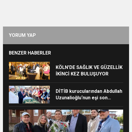
YORUM YAP
BENZER HABERLER
KÖLN’DE SAĞLIK VE GÜZELLİK
İKİNCİ KEZ BULUŞUYOR
DİTİB kurucularından Abdullah
Uzunalioğlu‘nun eşi son
yolculuğuna uğurlandı