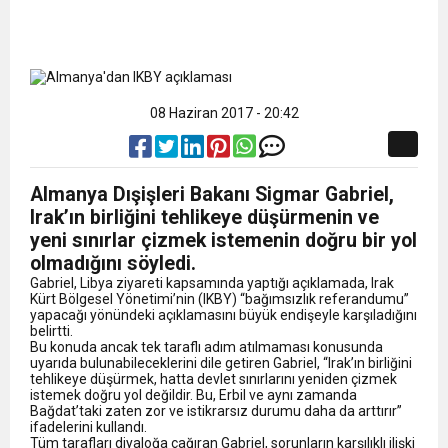
08 Haziran 2017 - 20:42
Almanya Dışişleri Bakanı Sigmar Gabriel,
Irak’ın birliğini tehlikeye düşürmenin ve
yeni sınırlar çizmek istemenin doğru bir yol
olmadığını söyledi.
Gabriel, Libya ziyareti kapsamında yaptığı açıklamada, Irak
Kürt Bölgesel Yönetimi’nin (IKBY) “bağımsızlık referandumu”
yapacağı yönündeki açıklamasını büyük endişeyle karşıladığını
belirtti.
Bu konuda ancak tek taraflı adım atılmaması konusunda
uyarıda bulunabileceklerini dile getiren Gabriel, “Irak’ın birliğini
tehlikeye düşürmek, hatta devlet sınırlarını yeniden çizmek
istemek doğru yol değildir. Bu, Erbil ve aynı zamanda
Bağdat’taki zaten zor ve istikrarsız durumu daha da arttırır”
ifadelerini kullandı.
Tüm tarafları diyaloğa çağıran Gabriel, sorunların karşılıklı ilişki