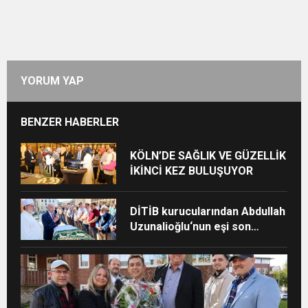
YORUM YAP
BENZER HABERLER
KÖLN’DE SAĞLIK VE GÜZELLİK
İKİNCİ KEZ BULUŞUYOR
DİTİB kurucularından Abdullah
Uzunalioğlu‘nun eşi son
yolculuğuna uğurlandı