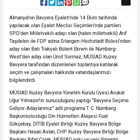
Almanya’nın Bavyera Eyaleti’nde 14 Ekim tarihinde
yapılacak olan Eyalet Meclisi Seçimleri’nde partileri
SPD’den Milletvekili adayı olan (halen milletvekili) Arif
Taşdelen ile FDP adına Erlangen-Höchstadt Bölesi’nden
aday olan Batı Trakyalı Bülent Ekrem ile Nürnberg-
West’den aday olan Ümit Sormaz, MÜSİAD Kuzey
Bavyera tarafından düzenlenen toplantıya katılarak
seçim ve çalışmaları hakkında vatandaşlarımızı
bilgilendirdi.
MÜSİAD Kuzey Bavyera Yönetim Kurulu Üyesi Avukat
Uğur Yılmazel’in sunuculuğunu yaptığı “Bavyera Seçime
Gidiyor-Adaylarımız” adlı programa T. C. Nürnberg
Başkonsolosluğu Din Hizmetleri Ataşesi Fuat
Gökçebay, DİTİB Eyalet Birliği Kuzey Bavyera Bölge
Başkanı Hasan Aslan, CHP Kuzey Bavyera Birliği Bölge
Başkanı Rıfat Çolak, MÜSİAD eski ve yeni Yönetim