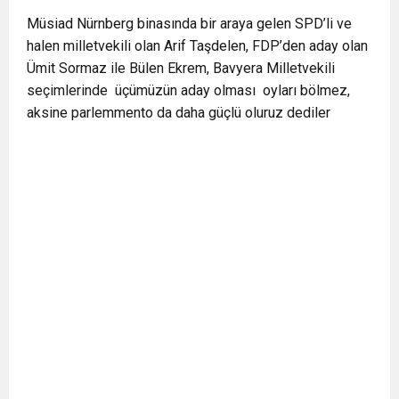
0:12
Nar suyunun antioksidan seviyesi yeşil çaydan
Müsiad Nürnberg binasında bir araya gelen SPD’li ve
halen milletvekili olan Arif Taşdelen, FDP’den aday olan
Ümit Sormaz ile Bülen Ekrem, Bavyera Milletvekili
0:07
DİTİB kurucularından Abdullah Uzunalioğlu‘nun
daha yüksek
seçimlerinde üçümüzün aday olması oyları bölmez,
aksine parlemmento da daha güçlü oluruz dediler
1:05
KÖLN’DE SAĞLIK VE GÜZELLİK İKİNCİ KEZ
eşi son yolculuğuna uğurlandı
BULUŞUYOR