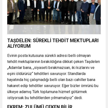
TAȘDELEN: SÜREKLİ TEHDİT MEKTUPLARI
ALIYORUM
Evinin posta kutusuna sürekli adresi belli olmayan
tehdit mektuplarının bırakıldığına dikkat çeken Taşdelen
„Adamlar bana, „siyaseti bırakmazsan, iki kızlarını ve
eşini öldürürüz“ tehditleri savuruyor. Standlarda
hayatında hiç çalışmadığı belli olan bazı cahiller bana
hakaret edip tehditler savuruyor. Eğer bizler ömrünü bu
ülkeye adamış Türk toplumuna hizmet götürmek
istiyorsak bu tehditlerden yılmamalıyız“ dedi.
EKREM: ZULÜMÜ ÇEKEN BİLİR