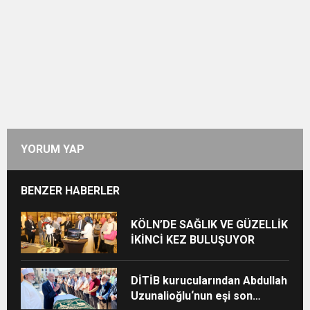
YORUM YAP
BENZER HABERLER
KÖLN’DE SAĞLIK VE GÜZELLİK
İKİNCİ KEZ BULUŞUYOR
DİTİB kurucularından Abdullah
Uzunalioğlu‘nun eşi son