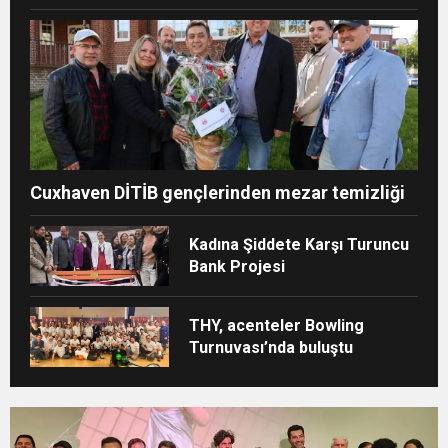
yolculuğuna uğurlandı
Cuxhaven DİTİB gençlerinden mezar temizliği
Kadına Şiddete Karşı Turuncu
Bank Projesi
THY, acenteler Bowling
Turnuvası’nda buluştu