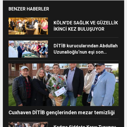
BENZER HABERLER
KÖLN’DE SAĞLIK VE GÜZELLİK
İKİNCİ KEZ BULUŞUYOR
DİTİB kurucularından Abdullah
Uzunalioğlu‘nun eşi son
yolculuğuna uğurlandı
Cuxhaven DİTİB gençlerinden mezar temizliği