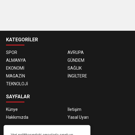
casino
siteleri
KATEGORİLER
SPOR
AVRUPA
ALMANYA
GÜNDEM
EKONOMİ
SAĞLIK
MAGAZİN
İNGİLTERE
TEKNOLOJİ
SAYFALAR
Künye
İletişim
Hakkımızda
Yasal Uyarı
E-BÜLTEN ABONELİĞİ
Veri politikasındaki amaçlarla sınırlı ve