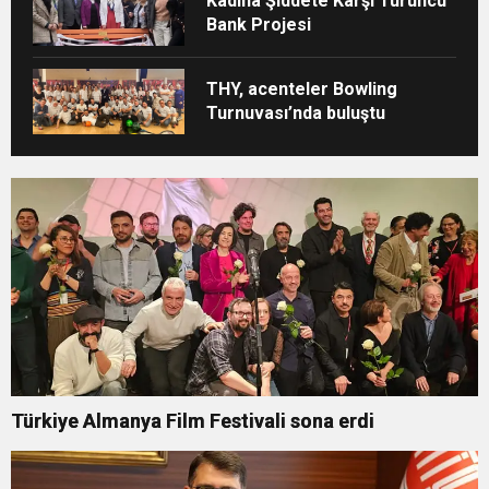
Kadına Şiddete Karşı Turuncu
Bank Projesi
THY, acenteler Bowling
Turnuvası’nda buluştu
Türkiye Almanya Film Festivali sona erdi