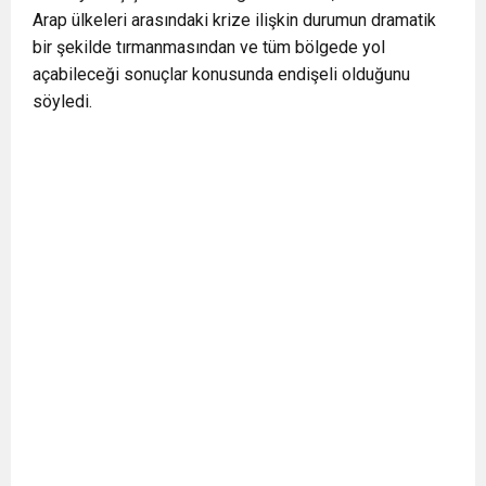
Arap ülkeleri arasındaki krize ilişkin durumun dramatik
0:12
Nar suyunun antioksidan seviyesi yeşil çaydan
bir şekilde tırmanmasından ve tüm bölgede yol
açabileceği sonuçlar konusunda endişeli olduğunu
0:07
DİTİB kurucularından Abdullah Uzunalioğlu‘nun
daha yüksek
söyledi.
1:05
KÖLN’DE SAĞLIK VE GÜZELLİK İKİNCİ KEZ
eşi son yolculuğuna uğurlandı
BULUŞUYOR