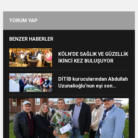
YORUM YAP
BENZER HABERLER
KÖLN’DE SAĞLIK VE GÜZELLİK
İKİNCİ KEZ BULUŞUYOR
DİTİB kurucularından Abdullah
Uzunalioğlu‘nun eşi son
yolculuğuna uğurlandı