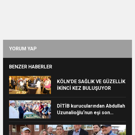
YORUM YAP
BENZER HABERLER
KÖLN’DE SAĞLIK VE GÜZELLİK
İKİNCİ KEZ BULUŞUYOR
DİTİB kurucularından Abdullah
Uzunalioğlu‘nun eşi son
yolculuğuna uğurlandı