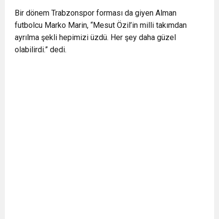
0:12
Nar suyunun antioksidan seviyesi yeşil çaydan
Bir dönem Trabzonspor forması da giyen Alman
futbolcu Marko Marin, “Mesut Özil’in milli takımdan
ayrılma şekli hepimizi üzdü. Her şey daha güzel
0:07
DİTİB kurucularından Abdullah Uzunalioğlu‘nun
daha yüksek
olabilirdi.” dedi.
1:05
KÖLN’DE SAĞLIK VE GÜZELLİK İKİNCİ KEZ
eşi son yolculuğuna uğurlandı
BULUŞUYOR