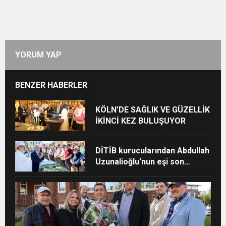
YORUM YAP
BENZER HABERLER
KÖLN’DE SAĞLIK VE GÜZELLİK
İKİNCİ KEZ BULUŞUYOR
DİTİB kurucularından Abdullah
Uzunalioğlu‘nun eşi son
yolculuğuna uğurlandı