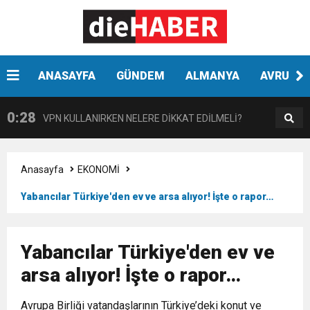
0:41
Çikolata regl ağrısını tetikleyebilir
0:33
Hyundai Yeni SANTA FE Amerika’da en iyi SUV
ANASAYFA
GÜNDEM
ALMANYA
AVRUPA
0:28
VPN KULLANIRKEN NELERE DİKKAT EDİLMELİ?
seçildi
0:17
HARON STONE VE GAYE DONAY ZAFER İŞARETİ
Anasayfa
EKONOMİ
0:12
Nar suyunun antioksidan seviyesi yeşil çaydan
Yabancılar Türkiye'den ev ve arsa alıyor! İşte o rapor…
0:07
DİTİB kurucularından Abdullah Uzunalioğlu‘nun
daha yüksek
Yabancılar Türkiye'den ev ve
1:05
KÖLN’DE SAĞLIK VE GÜZELLİK İKİNCİ KEZ
eşi son yolculuğuna uğurlandı
arsa alıyor! İşte o rapor…
Avrupa Birliği vatandaşlarının Türkiye’deki konut ve
BULUŞUYOR