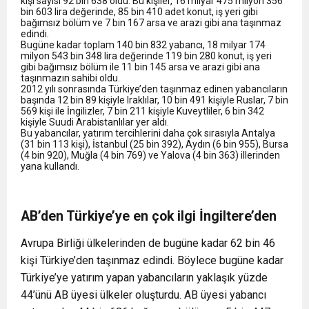
kişi sayısı 92 bin 638 oldu. Bu kişiler, 16 milyar 475 milyon 356
bin 603 lira değerinde, 85 bin 410 adet konut, iş yeri gibi
bağımsız bölüm ve 7 bin 167 arsa ve arazi gibi ana taşınmaz
edindi.
Bugüne kadar toplam 140 bin 832 yabancı, 18 milyar 174
milyon 543 bin 348 lira değerinde 119 bin 280 konut, iş yeri
gibi bağımsız bölüm ile 11 bin 145 arsa ve arazi gibi ana
taşınmazın sahibi oldu.
2012 yılı sonrasında Türkiye’den taşınmaz edinen yabancıların
başında 12 bin 89 kişiyle Iraklılar, 10 bin 491 kişiyle Ruslar, 7 bin
569 kişi ile İngilizler, 7 bin 211 kişiyle Kuveytliler, 6 bin 342
kişiyle Suudi Arabistanlılar yer aldı.
Bu yabancılar, yatırım tercihlerini daha çok sırasıyla Antalya
(31 bin 113 kişi), İstanbul (25 bin 392), Aydın (6 bin 955), Bursa
(4 bin 920), Muğla (4 bin 769) ve Yalova (4 bin 363) illerinden
yana kullandı.
AB’den Türkiye’ye en çok ilgi İngiltere’den
Avrupa Birliği ülkelerinden de bugüne kadar 62 bin 46
kişi Türkiye’den taşınmaz edindi. Böylece bugüne kadar
Türkiye’ye yatırım yapan yabancıların yaklaşık yüzde
44’ünü AB üyesi ülkeler oluşturdu. AB üyesi yabancı