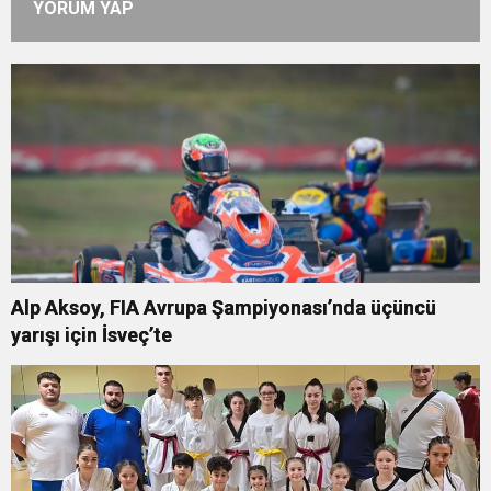
YORUM YAP
Alp Aksoy, FIA Avrupa Şampiyonası’nda üçüncü
yarışı için İsveç’te