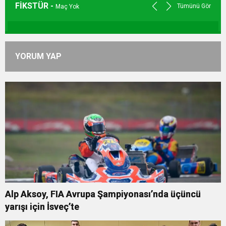
FİKSTÜR -
Tümünü Gör
Maç Yok
YORUM YAP
Alp Aksoy, FIA Avrupa Şampiyonası’nda üçüncü
yarışı için İsveç’te