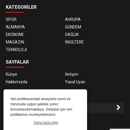
KATEGORİLER
SPOR
AVRUPA
ALMANYA
GÜNDEM
EKONOMİ
SAĞLIK
MAGAZİN
İNGİLTERE
TEKNOLOJİ
SAYFALAR
Künye
İletişim
Hakkımızda
Yasal Uyarı
E-BÜLTEN ABONELİĞİ
Veri politikasındaki amaçlarla sınırlı ve
mevzuata uygun şekilde çerez
konumlandırmaktayız. Detaylar için veri
politikamızı inceleyebilirsiniz.
E-Bülten aboneliği ile haberlere daha hızlı erişin.
Daha fazla bilgi