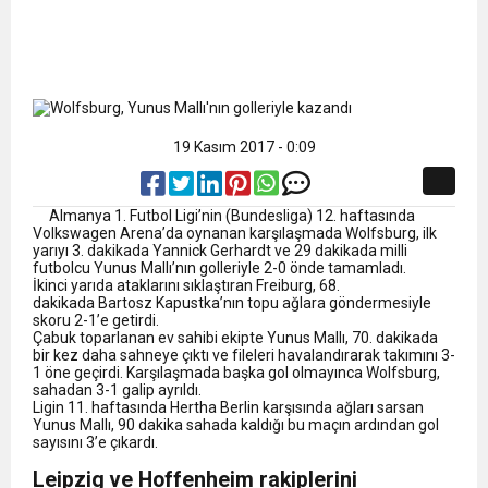
19 Kasım 2017 - 0:09
Almanya
1. Futbol Ligi’nin (Bundesliga) 12. haftasında
Volkswagen Arena’da oynanan karşılaşmada Wolfsburg, ilk
yarıyı 3. dakikada Yannick Gerhardt ve 29 dakikada milli
futbolcu Yunus Mallı’nın golleriyle 2-0 önde tamamladı.
İkinci yarıda ataklarını sıklaştıran Freiburg, 68.
dakikada Bartosz Kapustka’nın topu ağlara göndermesiyle
skoru 2-1’e getirdi.
Çabuk toparlanan ev sahibi ekipte Yunus Mallı, 70. dakikada
bir kez daha sahneye çıktı ve fileleri havalandırarak takımını 3-
1 öne geçirdi. Karşılaşmada başka gol olmayınca Wolfsburg,
sahadan 3-1 galip ayrıldı.
Ligin 11. haftasında Hertha Berlin karşısında ağları sarsan
Yunus Mallı, 90 dakika sahada kaldığı bu maçın ardından gol
sayısını 3’e çıkardı.
Leipzig ve Hoffenheim rakiplerini