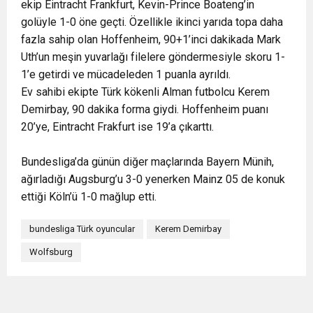
ekip Eintracht Frankfurt, Kevin-Prince Boateng’in
golüyle 1-0 öne geçti. Özellikle ikinci yarıda topa daha
fazla sahip olan Hoffenheim, 90+1’inci dakikada Mark
Uth’un meşin yuvarlağı filelere göndermesiyle skoru 1-
1’e getirdi ve mücadeleden 1 puanla ayrıldı.
Ev sahibi ekipte Türk kökenli Alman futbolcu Kerem
Demirbay, 90 dakika forma giydi. Hoffenheim puanı
20’ye, Eintracht Frakfurt ise 19’a çıkarttı.
Bundesliga’da günün diğer maçlarında Bayern Münih,
ağırladığı Augsburg’u 3-0 yenerken Mainz 05 de konuk
ettiği Köln’ü 1-0 mağlup etti.
bundesliga Türk oyuncular
Kerem Demirbay
Wolfsburg