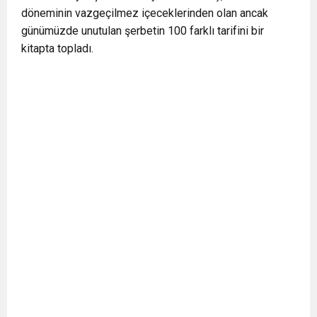
döneminin vazgeçilmez içeceklerinden olan ancak
0:12
Nar suyunun antioksidan seviyesi yeşil çaydan
günümüzde unutulan şerbetin 100 farklı tarifini bir
kitapta topladı.
0:07
DİTİB kurucularından Abdullah Uzunalioğlu‘nun
daha yüksek
1:05
KÖLN’DE SAĞLIK VE GÜZELLİK İKİNCİ KEZ
eşi son yolculuğuna uğurlandı
BULUŞUYOR