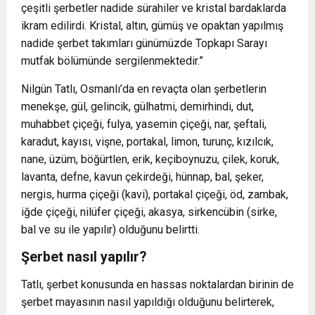
çeşitli şerbetler nadide sürahiler ve kristal bardaklarda
ikram edilirdi. Kristal, altın, gümüş ve opaktan yapılmış
nadide şerbet takımları günümüzde Topkapı Sarayı
mutfak bölümünde sergilenmektedir.”
Nilgün Tatlı, Osmanlı’da en revaçta olan şerbetlerin
menekşe, gül, gelincik, gülhatmi, demirhindi, dut,
muhabbet çiçeği, fulya, yasemin çiçeği, nar, şeftali,
karadut, kayısı, vişne, portakal, limon, turunç, kızılcık,
nane, üzüm, böğürtlen, erik, keçiboynuzu, çilek, koruk,
lavanta, defne, kavun çekirdeği, hünnap, bal, şeker,
nergis, hurma çiçeği (kavi), portakal çiçeği, öd, zambak,
iğde çiçeği, nilüfer çiçeği, akasya, sirkencübin (sirke,
bal ve su ile yapılır) olduğunu belirtti.
Şerbet nasıl yapılır?
Tatlı, şerbet konusunda en hassas noktalardan birinin de
şerbet mayasının nasıl yapıldığı olduğunu belirterek,