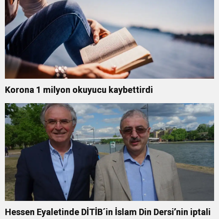
Korona 1 milyon okuyucu kaybettirdi
Hessen Eyaletinde DİTİB´in İslam Din Dersi’nin iptali