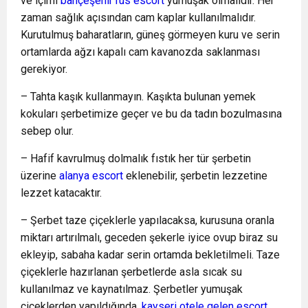
ve içimi
bahçeşehir rus escort
yumuşak olmalıdır. Her
zaman sağlık açısından cam kaplar kullanılmalıdır.
Kurutulmuş baharatların, güneş görmeyen kuru ve serin
ortamlarda ağzı kapalı cam kavanozda saklanması
gerekiyor.
– Tahta kaşık kullanmayın. Kaşıkta bulunan yemek
kokuları şerbetimize geçer ve bu da tadın bozulmasına
sebep olur.
– Hafif kavrulmuş dolmalık fıstık her tür şerbetin
üzerine
alanya escort
eklenebilir, şerbetin lezzetine
lezzet katacaktır.
– Şerbet taze çiçeklerle yapılacaksa, kurusuna oranla
miktarı artırılmalı, geceden şekerle iyice ovup biraz su
ekleyip, sabaha kadar serin ortamda bekletilmeli. Taze
çiçeklerle hazırlanan şerbetlerde asla sıcak su
kullanılmaz ve kaynatılmaz. Şerbetler yumuşak
çiçeklerden yapıldığında,
kayseri otele gelen escort