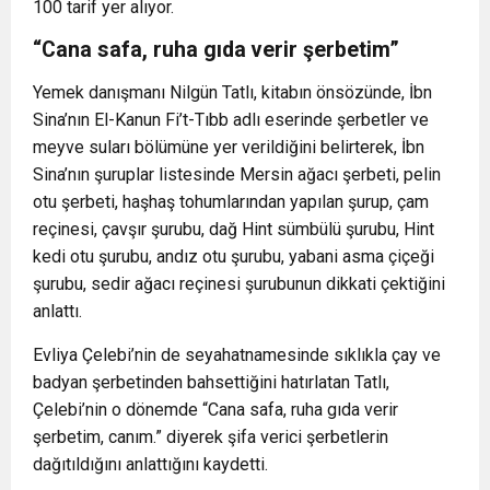
100 tarif yer alıyor.
“Cana safa, ruha gıda verir şerbetim”
Yemek danışmanı Nilgün Tatlı, kitabın önsözünde, İbn
Sina’nın El-Kanun Fi’t-Tıbb adlı eserinde şerbetler ve
meyve suları bölümüne yer verildiğini belirterek, İbn
Sina’nın şuruplar listesinde Mersin ağacı şerbeti, pelin
otu şerbeti, haşhaş tohumlarından yapılan şurup, çam
reçinesi, çavşır şurubu, dağ Hint sümbülü şurubu, Hint
kedi otu şurubu, andız otu şurubu, yabani asma çiçeği
şurubu, sedir ağacı reçinesi şurubunun dikkati çektiğini
anlattı.
Evliya Çelebi’nin de seyahatnamesinde sıklıkla çay ve
badyan şerbetinden bahsettiğini hatırlatan Tatlı,
Çelebi’nin o dönemde “Cana safa, ruha gıda verir
şerbetim, canım.” diyerek şifa verici şerbetlerin
dağıtıldığını anlattığını kaydetti.