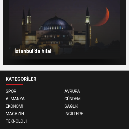
Berlin’de 8 Mart Dünya Kadınlar Günü
gösterisi
Venedik eski günlerini arıyor
Berlin’de Kiraz Çiçeği güzelliği
İstanbul’da hilal
KATEGORİLER
SPOR
AVRUPA
ALMANYA
GÜNDEM
EKONOMİ
SAĞLIK
MAGAZİN
İNGİLTERE
TEKNOLOJİ