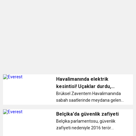
0:12
Nar suyunun antioksidan seviyesi yeşil çaydan
0:07
DİTİB kurucularından Abdullah Uzunalioğlu‘nun
daha yüksek
1:05
KÖLN’DE SAĞLIK VE GÜZELLİK İKİNCİ KEZ
eşi son yolculuğuna uğurlandı
BULUŞUYOR
Havalimanında elektrik
kesintisi! Uçaklar durdu,
yolcular isyan etti
Brüksel Zaventem Havalimanında
sabah saatlerinde meydana gelen
elektrik kesintisi nedeniyle
uçuşlarda rötar yaşanıyor....
Belçika'da güvenlik zafiyeti
Belçika parlamentosu, güvenlik
zafiyeti nedeniyle 2016 terör
saldırılarının engellenemediğini